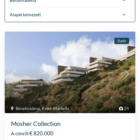
Benalmádena
Alapértelmezett
Eladó
Benalmádena
,
Kelet-Marbella
24
Mosher Collection
€ 820.000
A címről