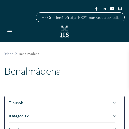
Az Ön ellenőrző útja 100%-ban visszatérített
itthon
Benalmádena
Benalmádena
Típusok
Kategóriák