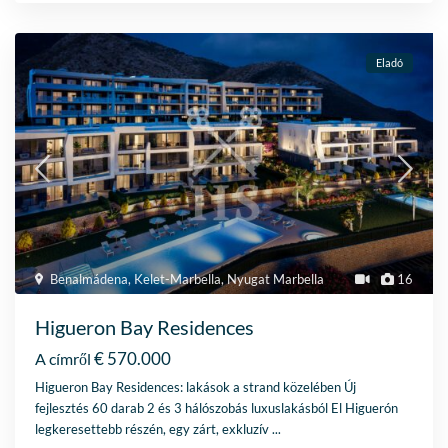
Eladó
Benalmádena
,
Kelet-Marbella
,
Nyugat Marbella
16
Higueron Bay Residences
€ 570.000
A címről
Higueron Bay Residences: lakások a strand közelében Új
fejlesztés 60 darab 2 és 3 hálószobás luxuslakásból El Higuerón
legkeresettebb részén, egy zárt, exkluzív
...