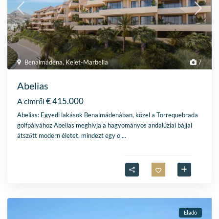
Benalmádena
,
Kelet-Marbella
7
Abelias
€ 415.000
A címről
Abelias: Egyedi lakások Benalmádenában, közel a Torrequebrada
golfpályához Abelias meghívja a hagyományos andalúziai bájjal
átszőtt modern életet, mindezt egy o
...
Eladó