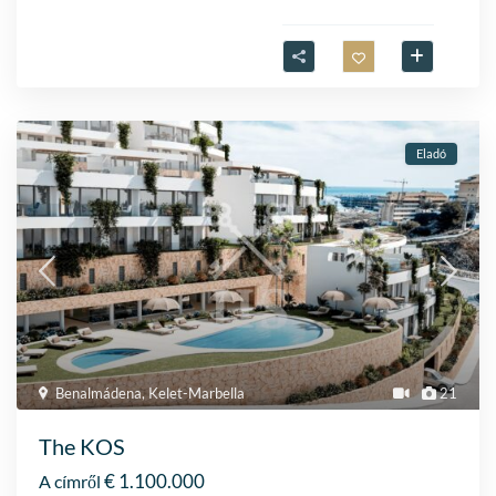
Eladó
Benalmádena
,
Kelet-Marbella
21
The KOS
€ 1.100.000
A címről