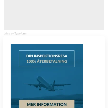
drivs av
Typeform