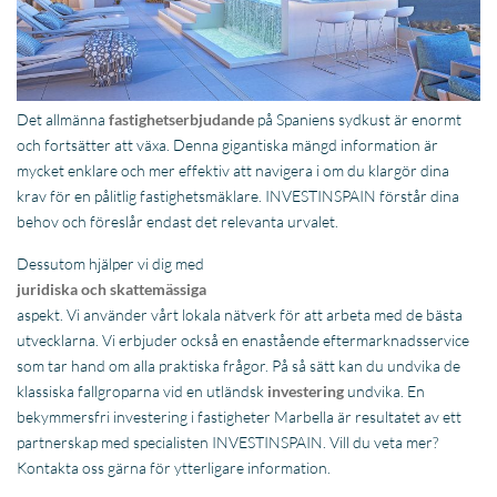
Det allmänna
fastighetserbjudande
på Spaniens sydkust är enormt
och fortsätter att växa. Denna gigantiska mängd information är
mycket enklare och mer effektiv att navigera i om du klargör dina
krav för en pålitlig fastighetsmäklare. INVESTINSPAIN förstår dina
behov och föreslår endast det relevanta urvalet.
Dessutom hjälper vi dig med
juridiska och skattemässiga
aspekt. Vi använder vårt lokala nätverk för att arbeta med de bästa
utvecklarna. Vi erbjuder också en enastående eftermarknadsservice
som tar hand om alla praktiska frågor. På så sätt kan du undvika de
klassiska fallgroparna vid en utländsk
investering
undvika. En
bekymmersfri investering i fastigheter Marbella är resultatet av ett
partnerskap med specialisten INVESTINSPAIN. Vill du veta mer?
Kontakta oss gärna för ytterligare information.