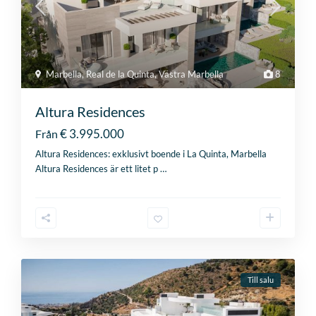
Marbella
,
Real de la Quinta
,
Västra Marbella
8
Altura Residences
€ 3.995.000
Från
Altura Residences: exklusivt boende i La Quinta, Marbella
Altura Residences är ett litet p
…
Till salu