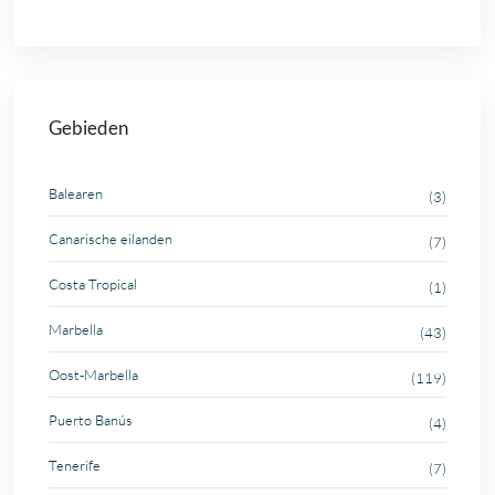
Gebieden
Balearen
(3)
Canarische eilanden
(7)
Costa Tropical
(1)
Marbella
(43)
Oost-Marbella
(119)
Puerto Banús
(4)
Tenerife
(7)