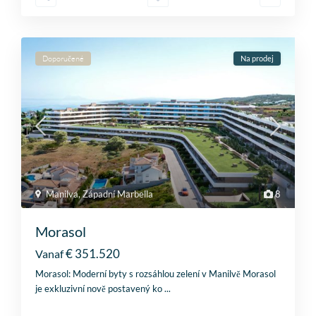
Doporučené
Na prodej
Manilva
,
Západní Marbella
8
Morasol
€ 351.520
Vanaf
Morasol: Moderní byty s rozsáhlou zelení v Manilvě Morasol
je exkluzivní nově postavený ko
...