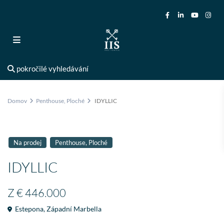
pokročilé vyhledávání
Domov
Penthouse
,
Ploché
IDYLLIC
,
Na prodej
Penthouse
Ploché
IDYLLIC
Z
€ 446.000
Estepona
,
Západní Marbella