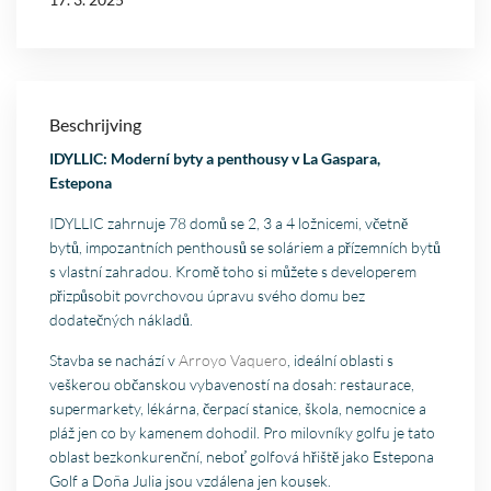
Beschrijving
IDYLLIC: Moderní byty a penthousy v La Gaspara,
Estepona
IDYLLIC zahrnuje 78 domů se 2, 3 a 4 ložnicemi, včetně
bytů, impozantních penthousů se soláriem a přízemních bytů
s vlastní zahradou. Kromě toho si můžete s developerem
přizpůsobit povrchovou úpravu svého domu bez
dodatečných nákladů.
Stavba se nachází v
Arroyo Vaquero
, ideální oblasti s
veškerou občanskou vybaveností na dosah: restaurace,
supermarkety, lékárna, čerpací stanice, škola, nemocnice a
pláž jen co by kamenem dohodil. Pro milovníky golfu je tato
oblast bezkonkurenční, neboť golfová hřiště jako Estepona
Golf a Doña Julia jsou vzdálena jen kousek.