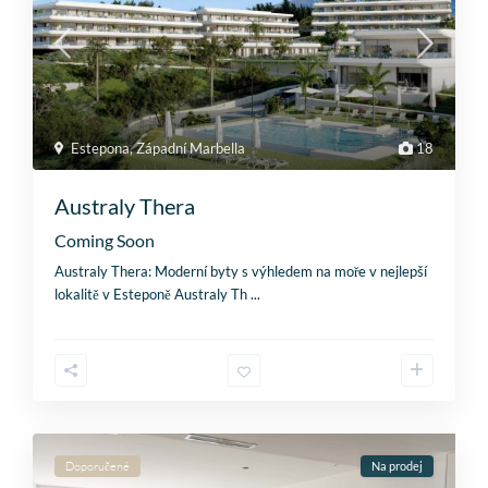
Estepona
,
Západní Marbella
18
Australy Thera
Coming Soon
Australy Thera: Moderní byty s výhledem na moře v nejlepší
lokalitě v Esteponě Australy Th
...
Doporučené
Na prodej