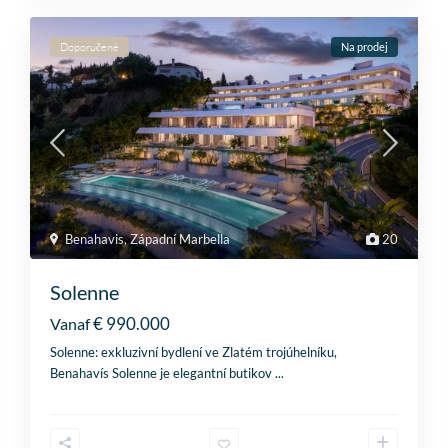
Doporučené
Na prodej
Benahavis
,
Západní Marbella
20
Solenne
€ 990.000
Vanaf
Solenne: exkluzivní bydlení ve Zlatém trojúhelníku,
Benahavís Solenne je elegantní butikov
...