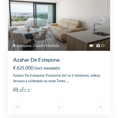
Estepona
,
Západní Marbella
20
Azahar De Estepona
€ 625.000
(incl. meubels)
Azahar De Estepona: Prostorný byt se 2 ložnicemi, velkou
terasou a výhledem na moře Tento
...
2
2