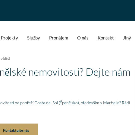
Projekty
Služby
Pronájem
O nás
Kontakt
Jiný
 vědět!
panělské nemovitosti? Dejte nám
nemovitosti na pobřeží Costa del Sol (Španělsko), především v Marbelle? Rádi
Fantastische service e
begeleiding
Kontaktujte nás
Zeer goede service en