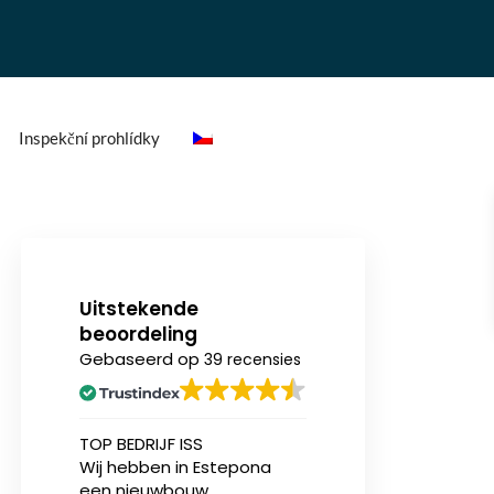
Inspekční prohlídky
Uitstekende
beoordeling
Gebaseerd op
39 recensies
n
TOP BEDRIJF ISS
Ik heb onlangs (v
Wij hebben in Estepona
eerst) een nieu
een nieuwbouw
appartement aa