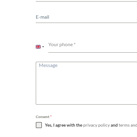
Your phone
*
United
Kingdom
+44
Consent
*
Yes, I agree with the
privacy policy
and
terms and