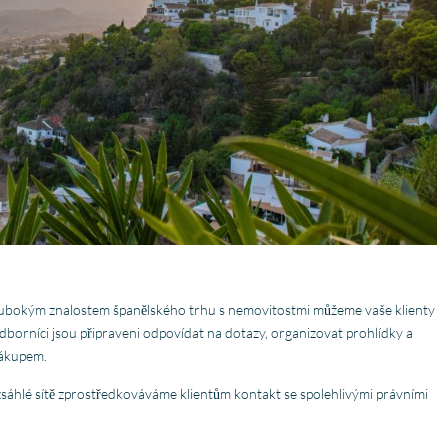
ubokým znalostem španělského trhu s nemovitostmi můžeme vaše klienty
borníci jsou připraveni odpovídat na dotazy, organizovat prohlídky a
nákupem.
zsáhlé sítě zprostředkováváme klientům kontakt se spolehlivými právními