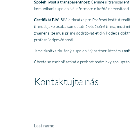
Spolehlivost a transparentnost
: Ceníme si transparentn
komunikaci a spolehlivé informace o každé nemovitosti 
Certifikát BIV:
BIV je zkratka pro Profesní institut reali
činnost jako osoba samostatně výdělečně činná, musí mít 
znamená, že musí přísně dodržovat etický kodex a doktrí
profesní odpovědnosti.
Jsme zkrátka zkušený a spolehlivý partner, kterému můž
Chcete se osobně setkat a probrat podmínky spoluprá
Kontaktujte nás