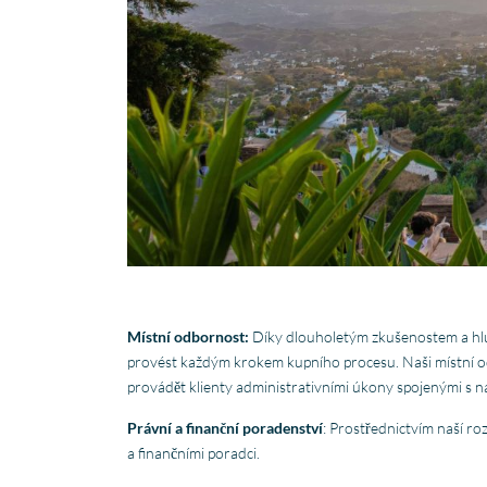
Místní odbornost:
Díky dlouholetým zkušenostem a hl
provést každým krokem kupního procesu. Naši místní od
provádět klienty administrativními úkony spojenými s 
Právní a finanční poradenství
: Prostřednictvím naší ro
a finančními poradci.