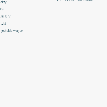
jekty
žby
léř BIV
takt
lgestelde vragen