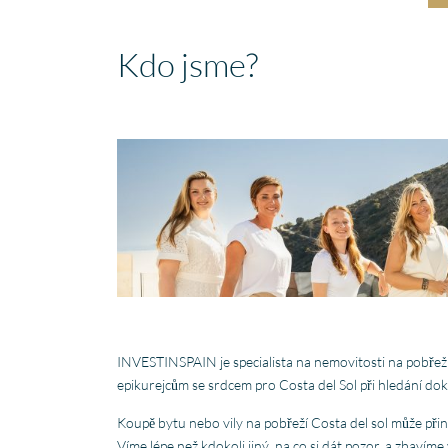
Kdo jsme?
INVESTINSPAIN je specialista na nemovitosti na pobřež
epikurejcům se srdcem pro Costa del Sol při hledání do
Koupě bytu nebo vily na pobřeží Costa del sol může při
Víme lépe než kdokoli jiný, na co si dát pozor, a zbavíme v