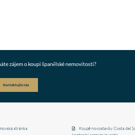
 máte zájem o koupi španělské nemovitosti?
Kontaktujte nás
ovská stránka
Koupě novostavby Costa del So
kontrolní seznam investic