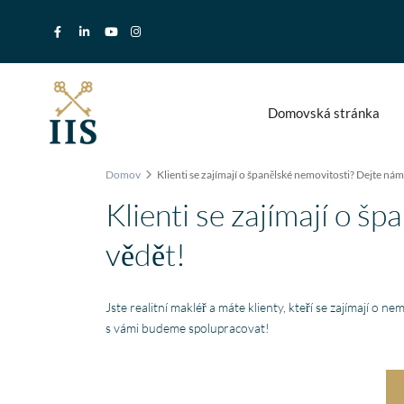
Domovská stránka
Domov
Klienti se zajímají o španělské nemovitosti? Dejte nám
Klienti se zajímají o š
vědět!
Jste realitní makléř a máte klienty, kteří se zajímají o 
s vámi budeme spolupracovat!