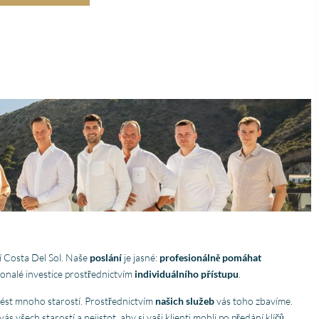
uitstekende samenwerk
Er werd echt de tijd
Lees verder
genomen om mijn wen
Fien
in kaart te brengen. Dan
28 April
Stijn, mijn
2026
vastgoedmakelaar, heb
mijn droomhuis gevond
Zelfs toen ik niet in Spa
was, verliep de
communicatie
probleemloos. Alles ver
perfect, alleen maar lof
í Costa Del Sol. Naše
poslání
je jasné:
profesionálně pomáhat
konalé investice prostřednictvím
individuálního přístupu
.
nést mnoho starostí. Prostřednictvím
našich služeb
vás toho zbavíme.
ás všech starostí a nejistot, aby si vaši klienti mohli po předání klíčů