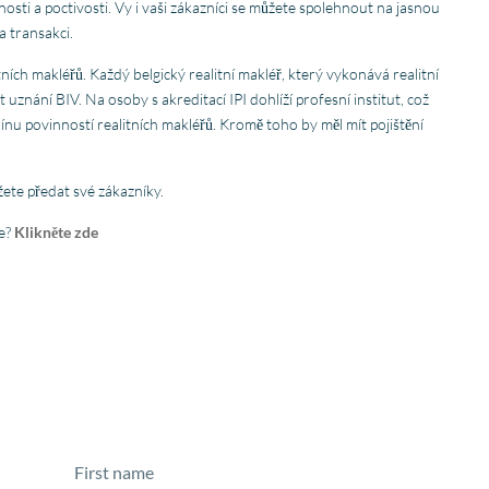
osti a poctivosti. Vy i vaši zákazníci se můžete spolehnout na jasnou
a transakci.
tních makléřů. Každý belgický realitní makléř, který vykonává realitní
uznání BIV. Na osoby s akreditací IPI dohlíží profesní institut, což
nu povinností realitních makléřů. Kromě toho by měl mít pojištění
ete předat své zákazníky.
ce?
Klikněte zde