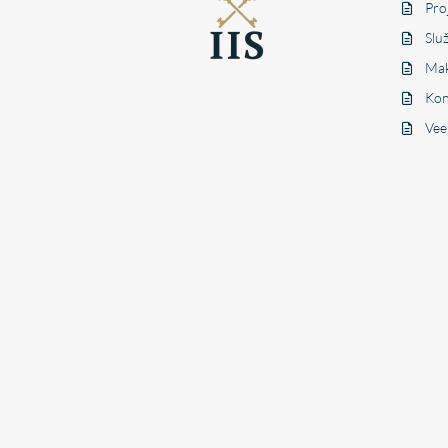
Pro
Slu
Mak
Kon
Vee