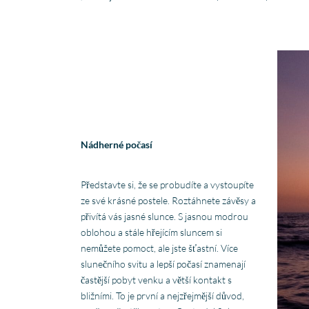
Nádherné počasí
Představte si, že se probudíte a vystoupíte
ze své krásné postele. Roztáhnete závěsy a
přivítá vás jasné slunce. S jasnou modrou
oblohou a stále hřejícím sluncem si
nemůžete pomoct, ale jste šťastní. Více
slunečního svitu a lepší počasí znamenají
častější pobyt venku a větší kontakt s
bližními. To je první a nejzřejmější důvod,