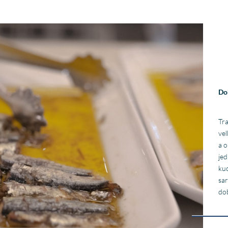
Do
Tra
vel
a o
jed
kuc
sar
do