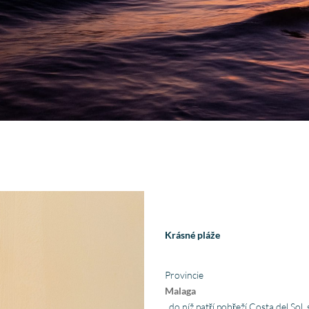
Krásné pláže
Provincie
Malaga
, do níž patří pobřeží Costa del Sol