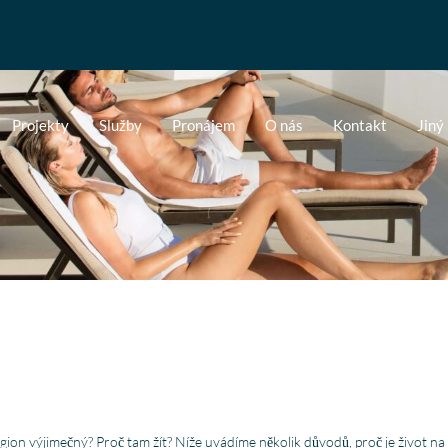
Projekty
Služby
Pronájem
O nás
Kontakt
Jiný
region výjimečný? Proč tam žít? Níže uvádíme několik důvodů, proč je život na