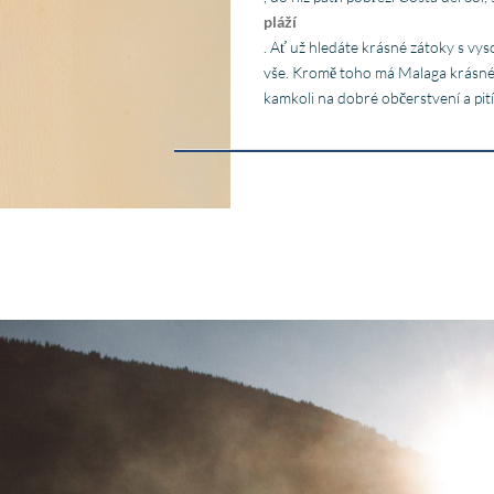
pláží
. Ať už hledáte krásné zátoky s vys
vše. Kromě toho má Malaga krásné 
kamkoli na dobré občerstvení a pití