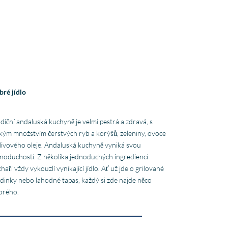
bré jídlo
diční andaluská kuchyně je velmi pestrá a zdravá, s
kým množstvím čerstvých ryb a korýšů, zeleniny, ovoce
livového oleje. Andaluská kuchyně vyniká svou
noduchostí. Z několika jednoduchých ingrediencí
haři vždy vykouzlí vynikající jídlo. Ať už jde o grilované
dinky nebo lahodné tapas, každý si zde najde něco
brého.