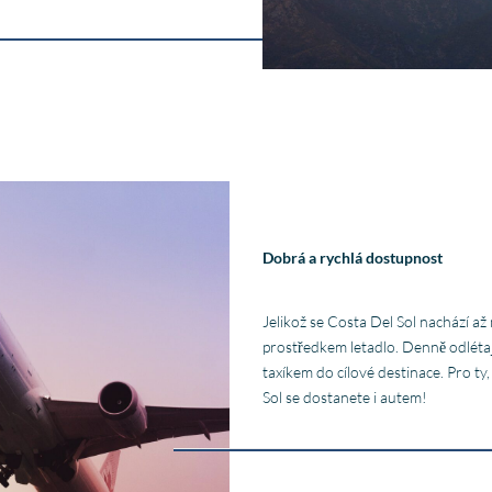
Dobrá a rychlá dostupnost
Jelikož se Costa Del Sol nachází až
prostředkem letadlo. Denně odlétaj
taxíkem do cílové destinace. Pro ty,
Sol se dostanete i autem!