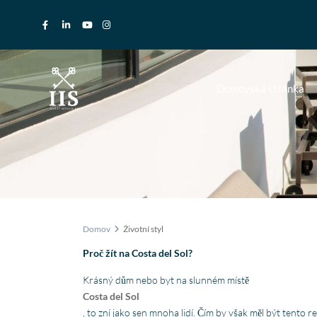
Domovská stránka
Domov
Životní styl
Proč žít na Costa del Sol?
Krásný dům nebo byt na slunném místě
Costa del Sol
, to zní jako sen mnoha lidí. Čím by však měl být tento 