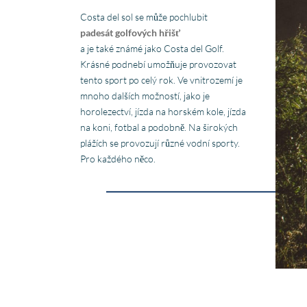
Costa del sol se může pochlubit
padesát golfových hřišť
a je také známé jako Costa del Golf.
Krásné podnebí umožňuje provozovat
tento sport po celý rok. Ve vnitrozemí je
mnoho dalších možností, jako je
horolezectví, jízda na horském kole, jízda
na koni, fotbal a podobně. Na širokých
plážích se provozují různé vodní sporty.
Pro každého něco.