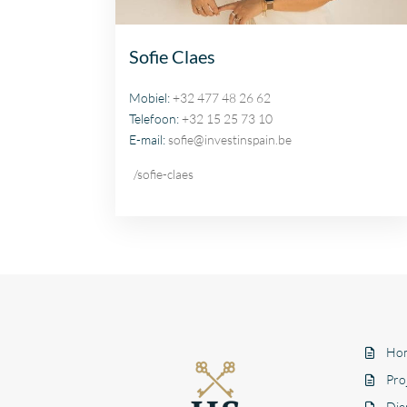
Sofie Claes
Mobiel:
+32 477 48 26 62
Telefoon:
+32 15 25 73 10
E-mail:
sofie@investinspain.be
/sofie-claes
Ho
Pro
Die