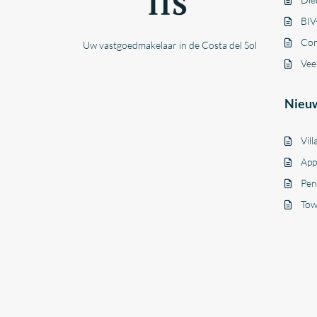
BIV
Con
Uw vastgoedmakelaar in de Costa del Sol
Vee
Nieu
Vill
App
Pen
Tow