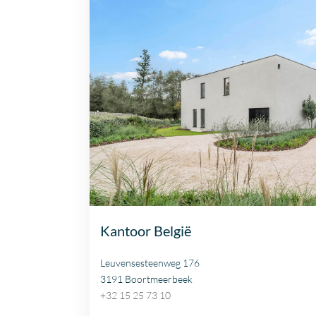
Kantoor België
Leuvensesteenweg 176
3191 Boortmeerbeek
+32 15 25 73 10