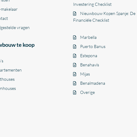
Investering Checklist
-makelaar
Nieuwbouw Kopen Spanje: De
tact
Financiële Checklist
lgestelde vragen
Marbella
wbouw te koop
Puerto Banus
Estepona
a’s
Benahavís
artementen
Mijas
thouses
Benalmadena
nhouses
Overige