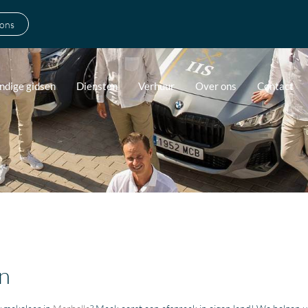
 ons
ndige gidsen
Diensten
Verhuur
Over ons
Contact
n