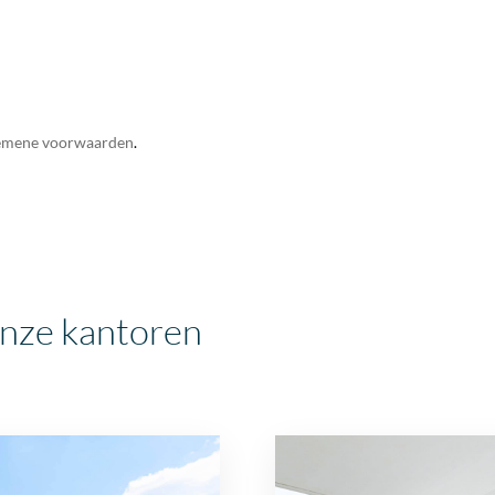
emene voorwaarden
.
onze kantoren