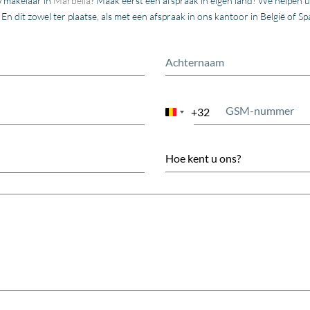
w makelaar in
Marbella
? Maak eerst een afspraak in eigen land! We helpen 
. En dit zowel ter plaatse, als met een afspraak in ons kantoor in België o
+32
Belgium
+32
Hoe kent u ons?