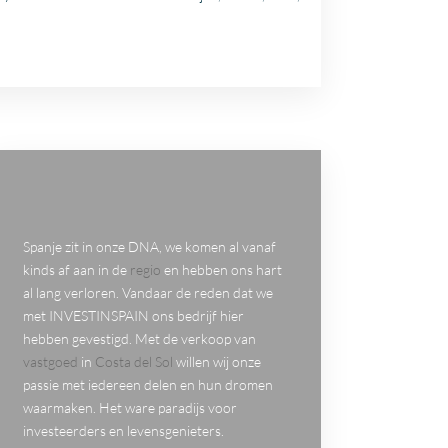
Spanje zit in onze DNA, we komen al vanaf
kinds af aan in de
regio
en hebben ons hart
al lang verloren. Vandaar de reden dat we
met INVESTINSPAIN ons bedrijf hier
hebben gevestigd. Met de verkoop van
vastgoed
in
Costa del Sol
willen wij onze
passie met iedereen delen en hun dromen
waarmaken. Het ware paradijs voor
investeerders en levensgenieters.