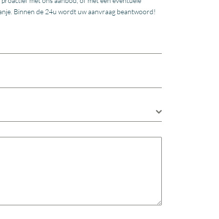
u proactief met ons aanbod, of met een eventuele
f Spanje. Binnen de 24u wordt uw aanvraag beantwoord!