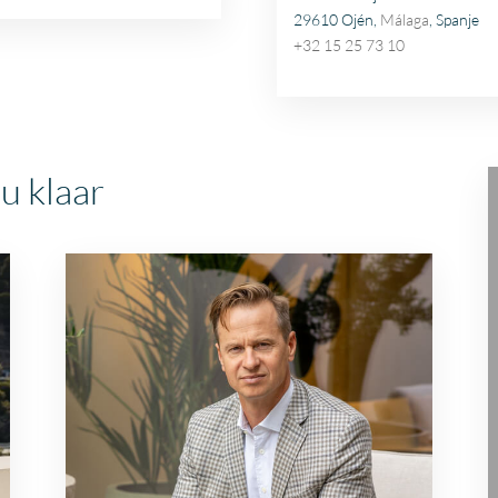
29610 Ojén,
Málaga
, Spanje
+32 15 25 73 10
u klaar