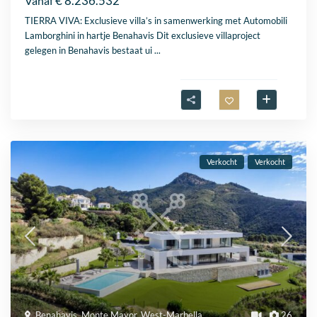
€ 8.236.532
Vanaf
TIERRA VIVA: Exclusieve villa’s in samenwerking met Automobili
Lamborghini in hartje Benahavis Dit exclusieve villaproject
gelegen in Benahavis bestaat ui
...
Verkocht
Verkocht
Benahavis
,
Monte Mayor
,
West-Marbella
26