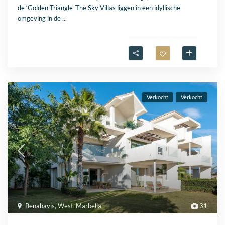
de ‘Golden Triangle’ The Sky Villas liggen in een idyllische
omgeving in de
...
Verkocht
Verkocht
Benahavis
,
West-Marbella
31