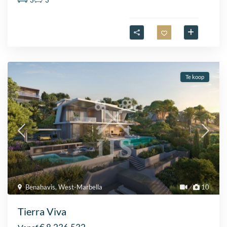
3
3
Te koop
Benahavis
,
West-Marbella
10
Tierra Viva