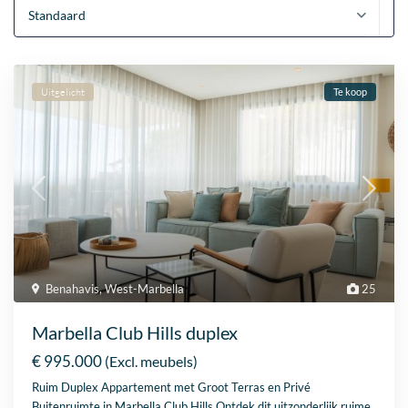
Standaard
Uitgelicht
Te koop
Benahavis
,
West-Marbella
25
Marbella Club Hills duplex
€ 995.000
(Excl. meubels)
Ruim Duplex Appartement met Groot Terras en Privé
Buitenruimte in Marbella Club Hills Ontdek dit uitzonderlijk ruime