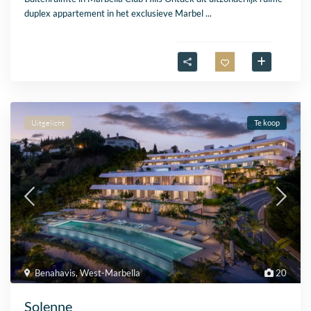
duplex appartement in het exclusieve Marbel
...
Uitgelicht
Te koop
Benahavis
,
West-Marbella
20
Solenne