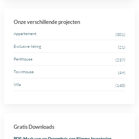
Onze verschillende projecten
Appartement
(301)
Exclusive listing
(21)
Penthouse
(237)
Townhouse
(49)
Villa
(140)
Gratis Downloads
PDF: Maak van uw Droomhuis een Slimme Investering