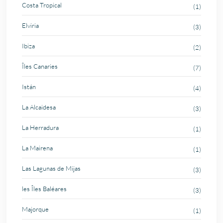
Costa Tropical
(1)
Elviria
(3)
Ibiza
(2)
Îles Canaries
(7)
Istán
(4)
La Alcaidesa
(3)
La Herradura
(1)
La Mairena
(1)
Las Lagunas de Mijas
(3)
les Îles Baléares
(3)
Majorque
(1)