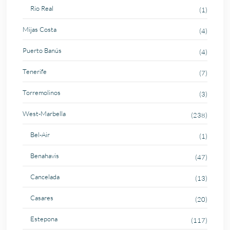
Rio Real
(1)
Mijas Costa
(4)
Puerto Banús
(4)
Tenerife
(7)
Torremolinos
(3)
West-Marbella
(238)
Bel-Air
(1)
Benahavis
(47)
Cancelada
(13)
Casares
(20)
Estepona
(117)