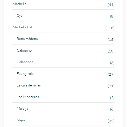
Marbella
(41)
Ojen
(8)
Marbella Est
(118)
Benalmádena
(15)
Cabopino
(10)
Calahonda
(6)
Fuengirola
(27)
La cala de mijas
(21)
Los Monteros
(2)
Malaga
(6)
Mijas
(32)