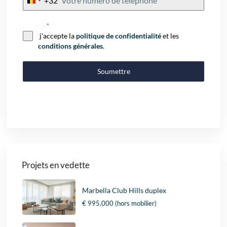
+32
Belgium
+32
Consent
*
j'accepte la
politique de confidentialité
et les
conditions générales
.
Soumettre
Projets en vedette
Marbella Club Hills duplex
€ 995.000
(hors mobilier)