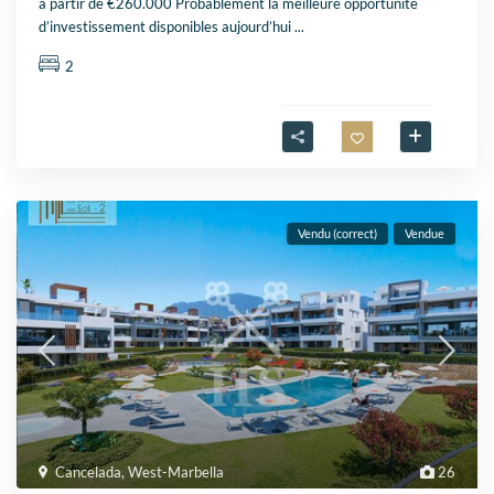
à partir de €260.000 Probablement la meilleure opportunité
d’investissement disponibles aujourd’hui
...
2
Vendu (correct)
Vendue
Cancelada
,
West-Marbella
26