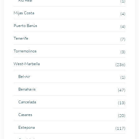
Rio Real
(1)
Mijas Costa
(4)
Puerto Banús
(4)
Tenerife
(7)
Torremolinos
(3)
West-Marbella
(238)
Bel-Air
(1)
Benahavis
(47)
Cancelada
(13)
Casares
(20)
Estepona
(117)