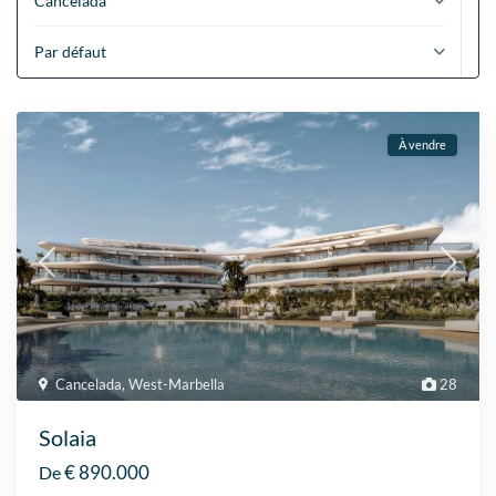
Cancelada
Par défaut
À vendre
Cancelada
,
West-Marbella
28
Solaia
€ 890.000
De