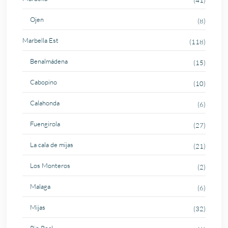
(41)
Ojen
(8)
Marbella Est
(118)
Benalmádena
(15)
Cabopino
(10)
Calahonda
(6)
Fuengirola
(27)
La cala de mijas
(21)
Los Monteros
(2)
Malaga
(6)
Mijas
(32)