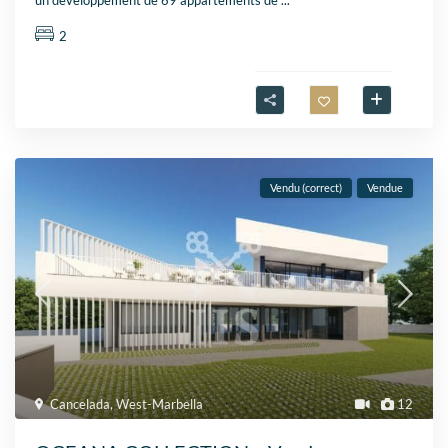
un développement de 69 appartements de
...
2
Vendu (correct)
Vendue
Cancelada
,
West-Marbella
12