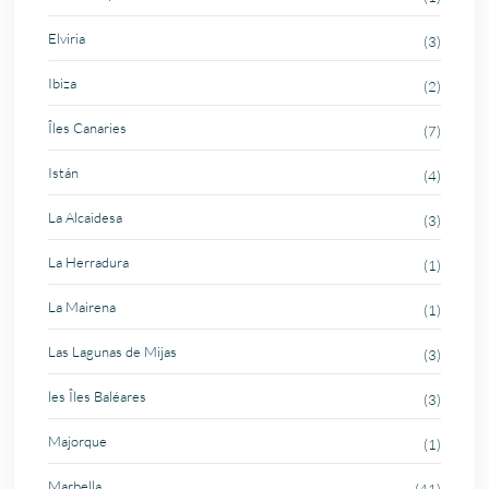
Elviria
(3)
Ibiza
(2)
Îles Canaries
(7)
Istán
(4)
La Alcaidesa
(3)
La Herradura
(1)
La Mairena
(1)
Las Lagunas de Mijas
(3)
les Îles Baléares
(3)
Majorque
(1)
Marbella