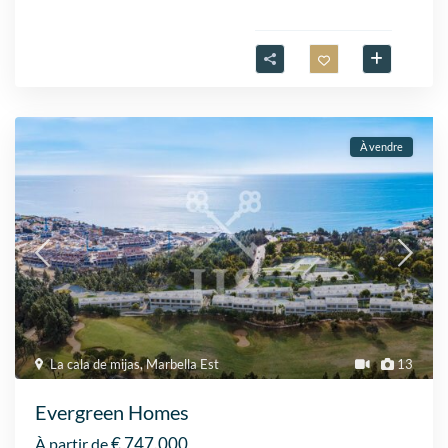
À vendre
La cala de mijas
,
Marbella Est
13
Evergreen Homes
€ 747.000
À partir de