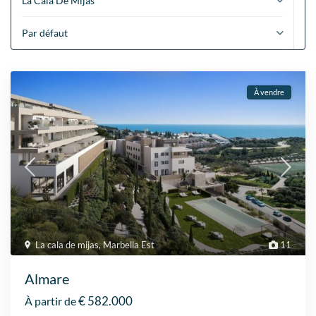
La Cala De Mijas
Par défaut
À vendre
La cala de mijas
,
Marbella Est
11
Almare
€ 582.000
À partir de