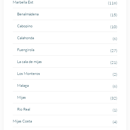
Marbella Est
(118)
Benalmádena
(15)
Cabopino
(10)
Calahonda
(6)
Fuengirola
(27)
La cala de mijas
(21)
Los Monteros
(2)
Malaga
(6)
Mijas
(32)
Rio Real
(1)
Mijas Costa
(4)