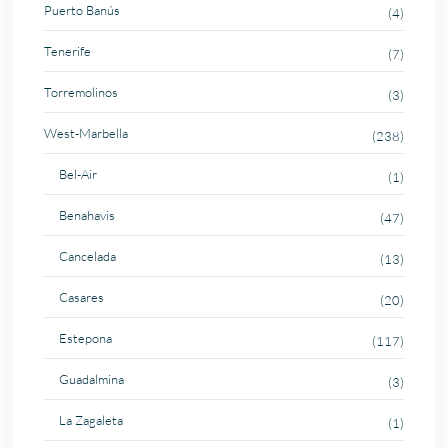
Puerto Banús
(4)
Tenerife
(7)
Torremolinos
(3)
West-Marbella
(238)
Bel-Air
(1)
Benahavis
(47)
Cancelada
(13)
Casares
(20)
Estepona
(117)
Guadalmina
(3)
La Zagaleta
(1)