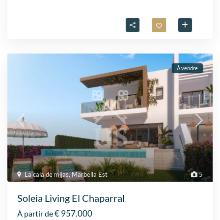
À vendre
La cala de mijas
,
Marbella Est
5
Soleia Living El Chaparral
€ 957.000
À partir de