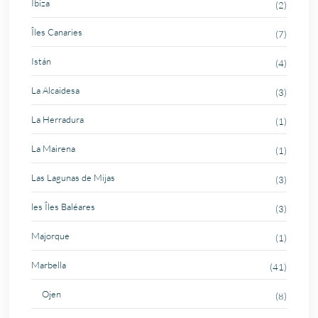
Ibiza
(2)
Îles Canaries
(7)
Istán
(4)
La Alcaidesa
(3)
La Herradura
(1)
La Mairena
(1)
Las Lagunas de Mijas
(3)
les Îles Baléares
(3)
Majorque
(1)
Marbella
(41)
Ojen
(8)