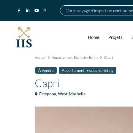
Votre voyage d'inspection remboursé
Home
Projets
Accueil
Appartement
,
Exclusive listing
Capri
,
À vendre
Appartement
Exclusive listing
Capri
Estepona
,
West-Marbella