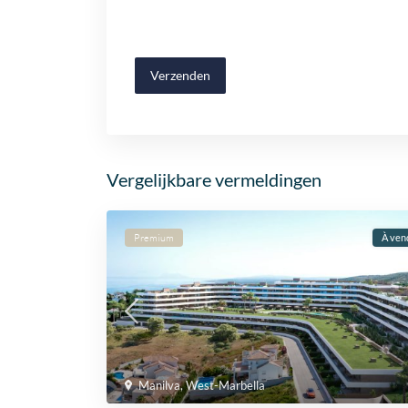
Verzenden
Vergelijkbare vermeldingen
Premium
À ven
Manilva
,
West-Marbella