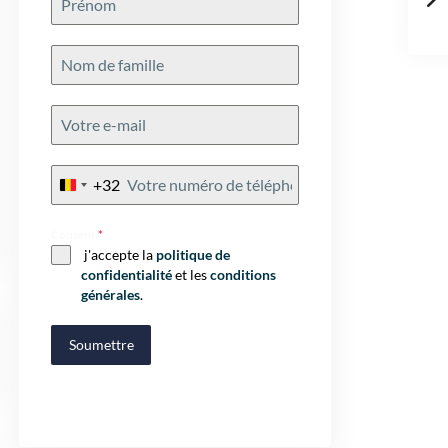
+32
Belgium
+32
Consent
*
j'accepte la
politique de
confidentialité
et les
conditions
générales
.
Soumettre