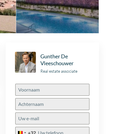
Gunther De
Vleeschouwer
Real estate associate
+32
Belgium