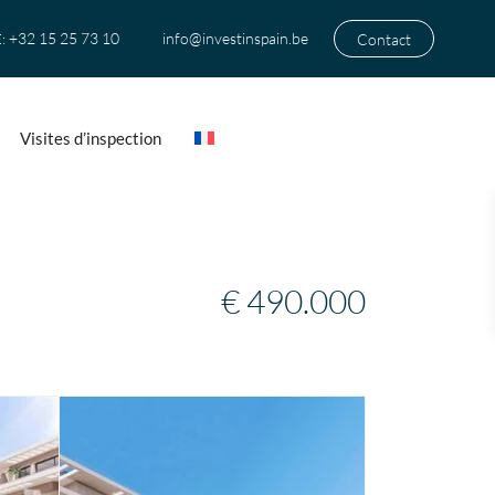
+32 15 25 73 10
info@investinspain.be
Contact
:
Visites d’inspection
€ 490.000