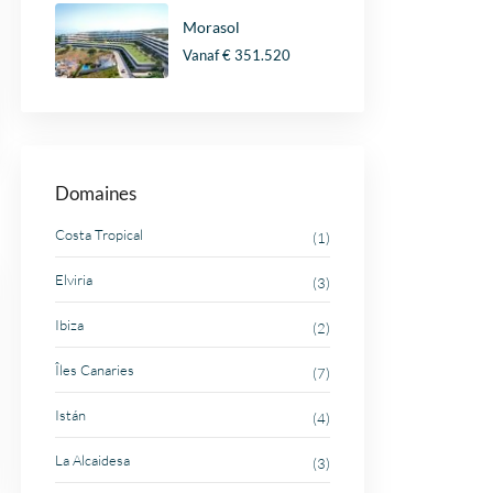
Morasol
Vanaf
€ 351.520
Domaines
Costa Tropical
(1)
Elviria
(3)
Ibiza
(2)
Îles Canaries
(7)
Istán
(4)
La Alcaidesa
(3)