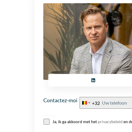
Contactez-moi
+32
Belgium
+32
Consent
Ja, ik ga akkoord met het
privacybeleid
en d