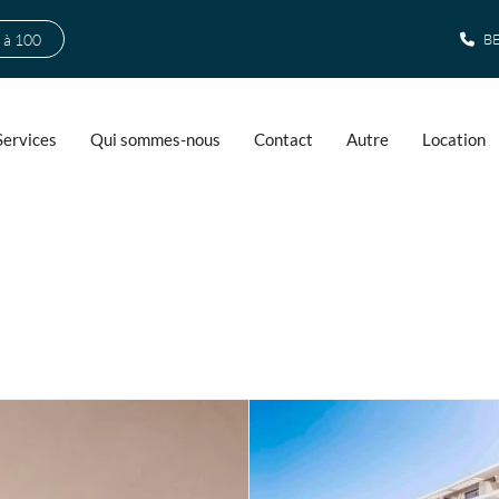
 à 100
BE
Services
Qui sommes-nous
Contact
Autre
Location