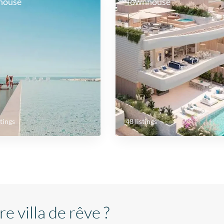
house
Townhouse
stings
48 listings
e villa de rêve ?