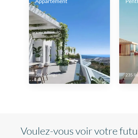
Appartement
Pent
296 listings
235 li
Voulez-vous voir votre futur