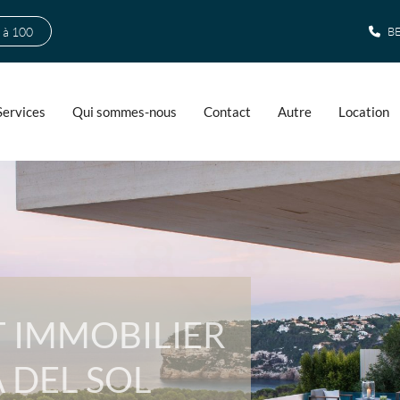
 à 100
BE
Services
Qui sommes-nous
Contact
Autre
Location
 IMMOBILIER
 DEL SOL