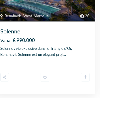
Benahavis
,
West-Marbella
20
Estepon
Solenne
Austral
€ 990.000
Vanaf
Coming S
Solenne : vie exclusive dans le Triangle d’Or,
Australy T
Benahavís Solenne est un élégant proj
...
sur la mer 