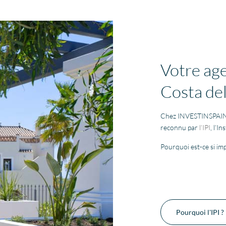
Votre age
Costa del
Chez INVESTINSPAIN,
reconnu par
l’IPI
, l’I
Pourquoi est-ce si im
Pourquoi l'IPI ?