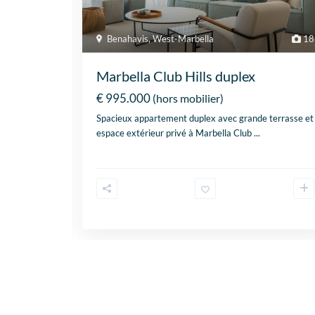
8
Benahavis
,
West-Marbella
18
Marbella Club Hills duplex
€ 995.000
(hors mobilier)
e vastes
Spacieux appartement duplex avec grande terrasse et
comp
...
espace extérieur privé à Marbella Club
...