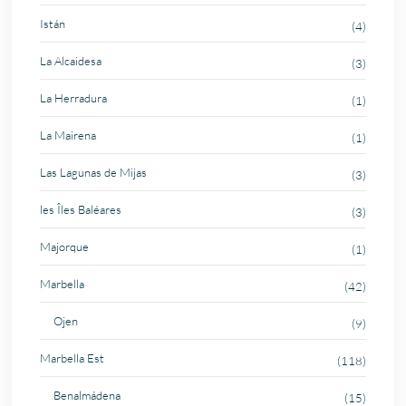
Istán
(4)
La Alcaidesa
(3)
La Herradura
(1)
La Mairena
(1)
Las Lagunas de Mijas
(3)
les Îles Baléares
(3)
Majorque
(1)
Marbella
(42)
Ojen
(9)
Marbella Est
(118)
Benalmádena
(15)