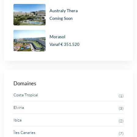
Australy Thera
Coming Soon
Morasol
Vanaf
€ 351.520
Domaines
Costa Tropical
(1)
Elviria
(3)
Ibiza
(2)
Îles Canaries
(7)