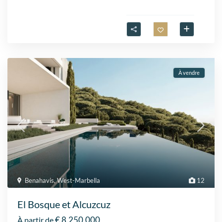
À vendre
Benahavis
,
West-Marbella
12
El Bosque et Alcuzcuz
€ 8.250.000
À partir de