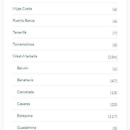
Mijas Costa
(4)
Puerto Banús
(4)
Tenerife
(7)
Torremolinos
(3)
West-Marbella
(238)
Bel-Air
(1)
Benahavis
(47)
Cancelada
(13)
Casares
(20)
Estepona
(117)
Guadalmina
(3)