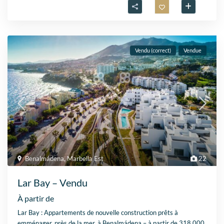
Vendu (correct)
Vendue
Benalmádena
,
Marbella Est
22
Lar Bay – Vendu
À partir de
Lar Bay : Appartements de nouvelle construction prêts à
emménager, près de la mer, à Benalmádena – à partir de 318 000