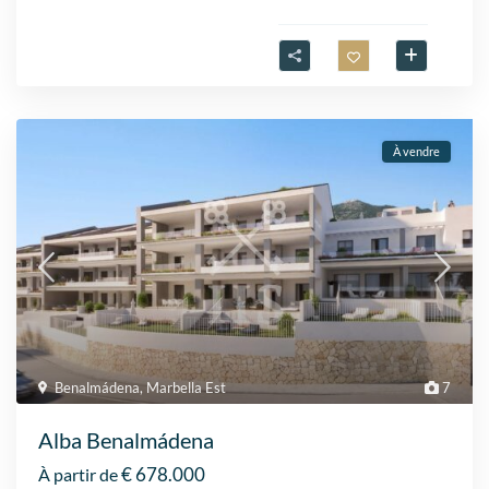
À vendre
Benalmádena
,
Marbella Est
7
Alba Benalmádena
€ 678.000
À partir de