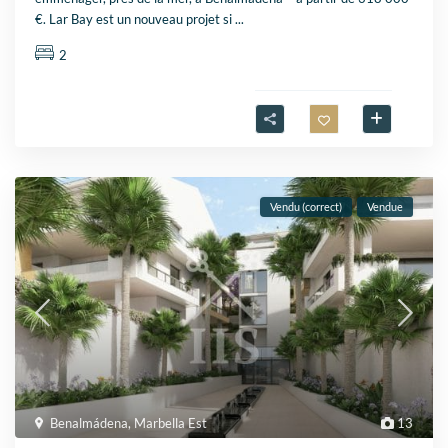
€. Lar Bay est un nouveau projet si
...
2
Vendu (correct)
Vendue
Benalmádena
,
Marbella Est
13