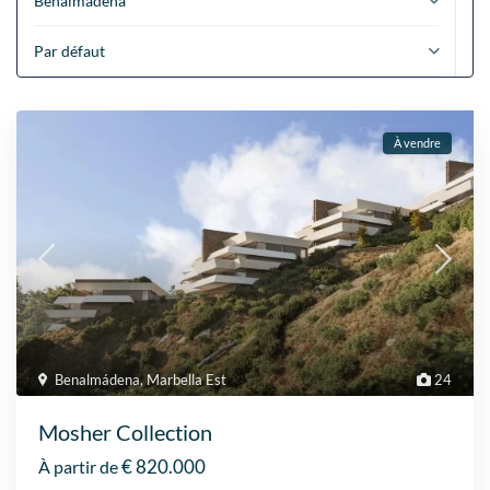
Benalmádena
Par défaut
À vendre
Benalmádena
,
Marbella Est
24
Mosher Collection
€ 820.000
À partir de