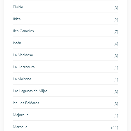
Elviria
(3)
Ibiza
(2)
Îles Canaries
(7)
Istán
(4)
La Alcaidesa
(3)
La Herradura
(1)
La Mairena
(1)
Las Lagunas de Mijas
(3)
les Îles Baléares
(3)
Majorque
(1)
Marbella
(41)