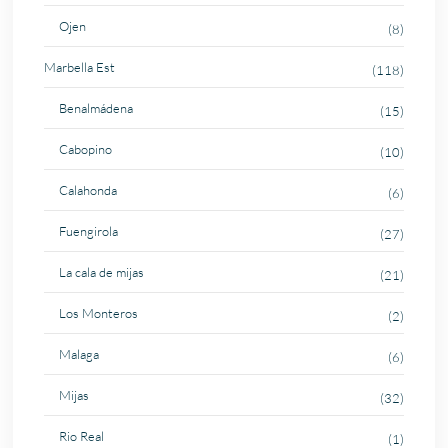
Ojen
(8)
Marbella Est
(118)
Benalmádena
(15)
Cabopino
(10)
Calahonda
(6)
Fuengirola
(27)
La cala de mijas
(21)
Los Monteros
(2)
Malaga
(6)
Mijas
(32)
Rio Real
(1)