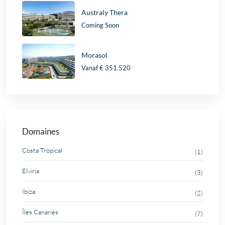
Australy Thera
Coming Soon
Morasol
Vanaf
€ 351.520
Domaines
Costa Tropical
(1)
Elviria
(3)
Ibiza
(2)
Îles Canaries
(7)