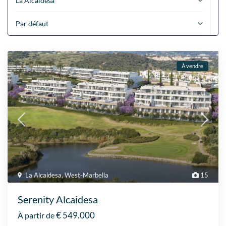
La Alcaidesa
Par défaut
À vendre
La Alcaidesa
,
West-Marbella
15
Serenity Alcaidesa
€ 549.000
À partir de