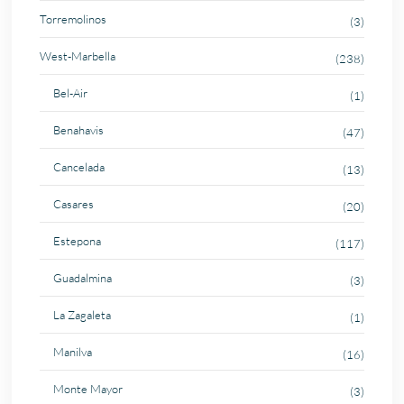
Torremolinos
(3)
West-Marbella
(238)
Bel-Air
(1)
Benahavis
(47)
Cancelada
(13)
Casares
(20)
Estepona
(117)
Guadalmina
(3)
La Zagaleta
(1)
Manilva
(16)
Monte Mayor
(3)