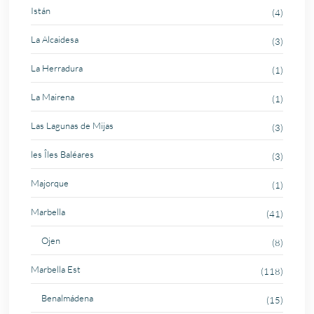
Istán
(4)
La Alcaidesa
(3)
La Herradura
(1)
La Mairena
(1)
Las Lagunas de Mijas
(3)
les Îles Baléares
(3)
Majorque
(1)
Marbella
(41)
Ojen
(8)
Marbella Est
(118)
Benalmádena
(15)