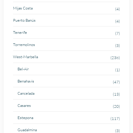
Mijas Costa
(4)
Puerto Banús
(4)
Tenerife
(7)
Torremolinos
(3)
West-Marbella
(238)
Bel-Air
(1)
Benahavis
(47)
Cancelada
(13)
Casares
(20)
Estepona
(117)
Guadalmina
(3)