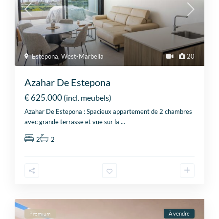
Estepona
,
West-Marbella
20
Azahar De Estepona
€ 625.000
(incl. meubels)
Azahar De Estepona : Spacieux appartement de 2 chambres
avec grande terrasse et vue sur la
...
2
2
Premium
À vendre