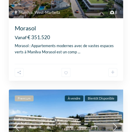
Manilva
,
West-Marbella
8
Morasol
€ 351.520
Vanaf
Morasol : Appartements modernes avec de vastes espaces
verts à Manilva Morasol est un comp
...
Premium
À vendre
Bientôt Disponible