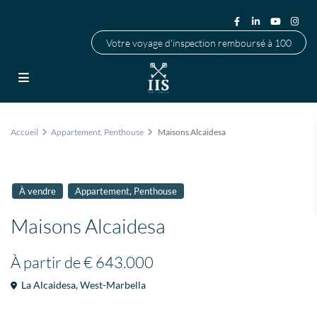
Votre voyage d'inspection remboursé à 100
Accueil
Appartement
,
Penthouse
Maisons Alcaidesa
,
À vendre
Appartement
Penthouse
Maisons Alcaidesa
À partir de
€ 643.000
La Alcaidesa
,
West-Marbella