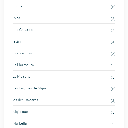
Elviria
(3)
Ibiza
(2)
Îles Canaries
(7)
Istán
(4)
La Alcaidesa
(3)
La Herradura
(1)
La Mairena
(1)
Las Lagunas de Mijas
(3)
les Îles Baléares
(3)
Majorque
(1)
Marbella
(41)