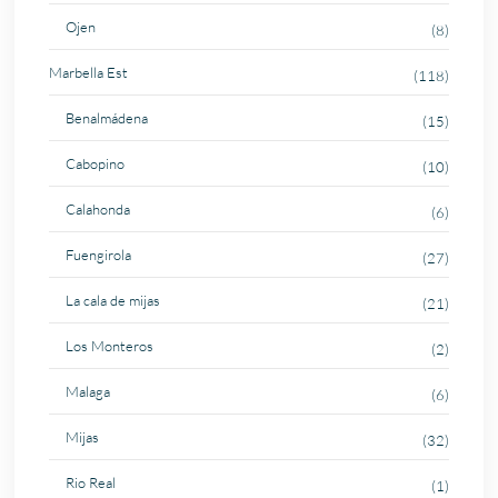
Ojen
(8)
Marbella Est
(118)
Benalmádena
(15)
Cabopino
(10)
Calahonda
(6)
Fuengirola
(27)
La cala de mijas
(21)
Los Monteros
(2)
Malaga
(6)
Mijas
(32)
Rio Real
(1)