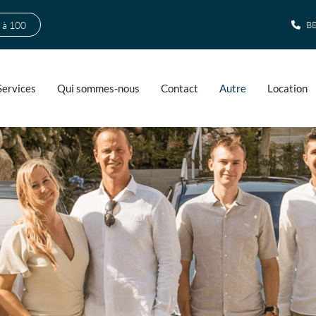
 à 100
BE
Services
Qui sommes-nous
Contact
Autre
Location