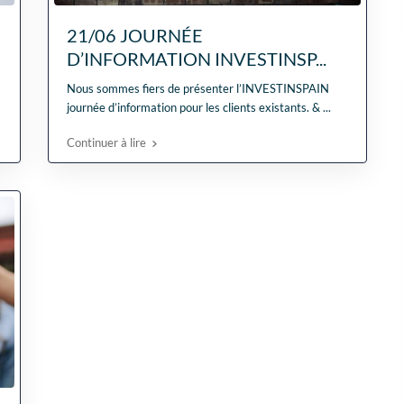
Zelfs toen ik niet in Spa
was, verliep de
21/06 JOURNÉE
communicatie
D’INFORMATION INVESTINSP...
probleemloos. Alles ver
perfect, alleen maar lof
Nous sommes fiers de présenter l’INVESTINSPAIN
journée d’information pour les clients existants. &
...
Continuer à lire