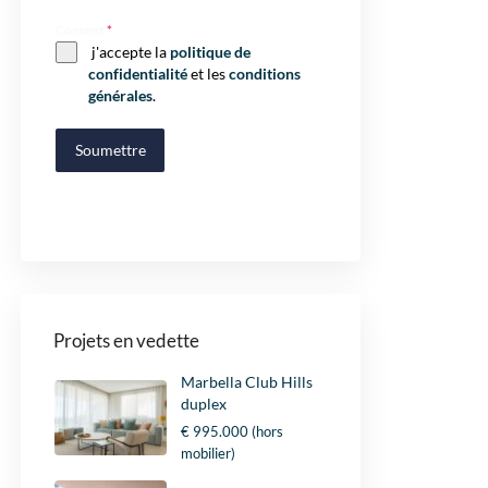
Consent
*
j'accepte la
politique de
confidentialité
et les
conditions
générales
.
Soumettre
Projets en vedette
Marbella Club Hills
duplex
€ 995.000
(hors
mobilier)