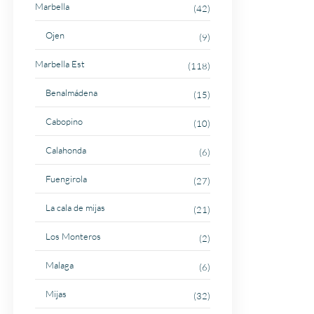
Marbella
(42)
Ojen
(9)
Marbella Est
(118)
Benalmádena
(15)
Cabopino
(10)
Calahonda
(6)
Fuengirola
(27)
La cala de mijas
(21)
Los Monteros
(2)
Malaga
(6)
Mijas
(32)