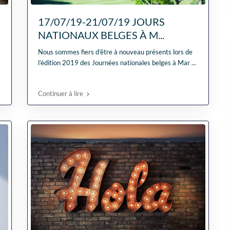
17/07/19-21/07/19 JOURS
NATIONAUX BELGES À M...
Nous sommes fiers d’être à nouveau présents lors de
l’édition 2019 des Journées nationales belges à Mar
...
Continuer à lire
Fantastische service e
begeleiding
Zeer goede service en
uitstekende samenwerk
Er werd echt de tijd
Lees verder
genomen om mijn wen
Fien
in kaart te brengen. Dan
28 April
Stijn, mijn
2026
vastgoedmakelaar, heb
mijn droomhuis gevond