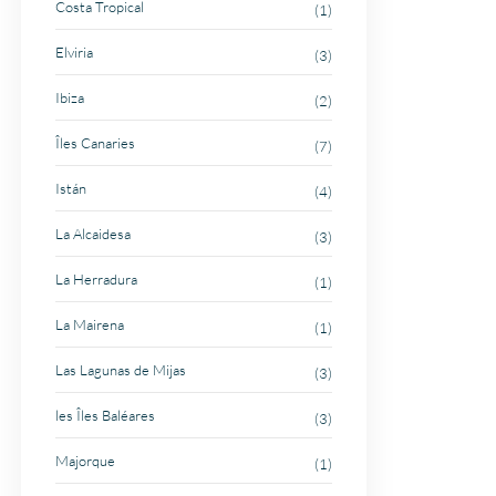
Costa Tropical
(1)
Elviria
(3)
Ibiza
(2)
Îles Canaries
(7)
Istán
(4)
La Alcaidesa
(3)
La Herradura
(1)
La Mairena
(1)
Las Lagunas de Mijas
(3)
les Îles Baléares
(3)
Majorque
(1)