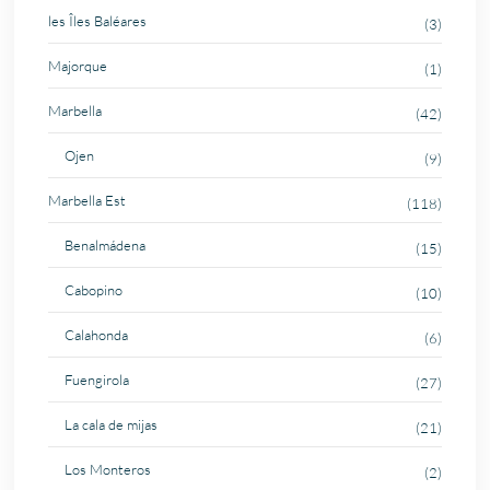
les Îles Baléares
(3)
Majorque
(1)
Marbella
(42)
Ojen
(9)
Marbella Est
(118)
Benalmádena
(15)
Cabopino
(10)
Calahonda
(6)
Fuengirola
(27)
La cala de mijas
(21)
Los Monteros
(2)