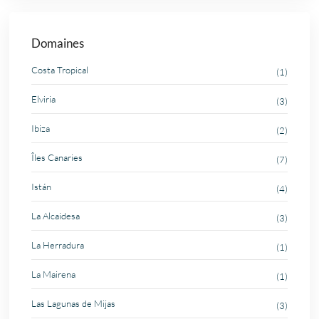
Domaines
Costa Tropical
(1)
Elviria
(3)
Ibiza
(2)
Îles Canaries
(7)
Istán
(4)
La Alcaidesa
(3)
La Herradura
(1)
La Mairena
(1)
Las Lagunas de Mijas
(3)