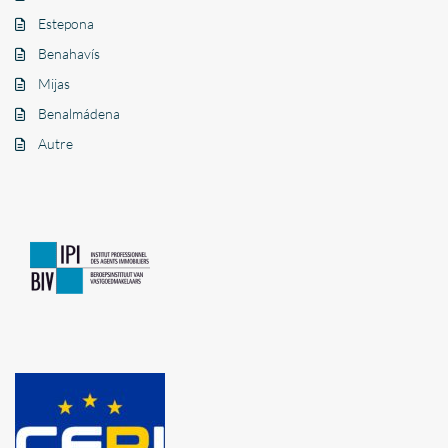
Estepona
Benahavís
Mijas
Benalmádena
Autre