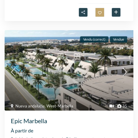
Vendu (correct)
Vendue
Nueva andalucia
,
West-Marbella
35
Epic Marbella
À partir de