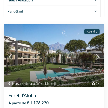
Nueva Andalucia
Par défaut
À vendre
Nueva andalucia
,
West-Marbella
26
Forêt d’Aloha
€ 1.176.270
À partir de