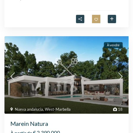
À vendre
Nueva andalucia
,
West-Marbella
18
Marein Natura
€ 2.390.000
À partir de