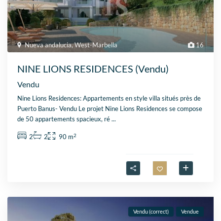
Nueva andalucia
,
West-Marbella
16
NINE LIONS RESIDENCES (Vendu)
Vendu
Nine Lions Residences: Appartements en style villa situés près de
Puerto Banus- Vendu Le projet Nine Lions Residences se compose
de 50 appartements spacieux, ré
...
2
2
2
90 m
Vendu (correct)
Vendue