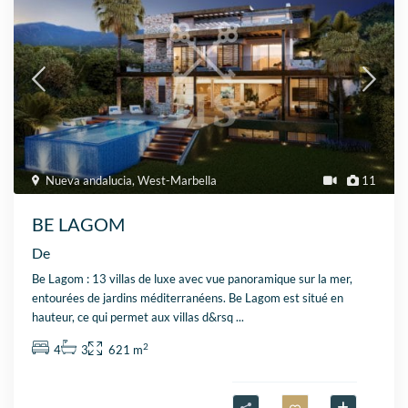
Nueva andalucia
,
West-Marbella
11
BE LAGOM
De
Be Lagom : 13 villas de luxe avec vue panoramique sur la mer,
entourées de jardins méditerranéens. Be Lagom est situé en
hauteur, ce qui permet aux villas d&rsq
...
2
4
3
621 m