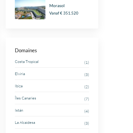
Morasol
Vanaf
€ 351.520
Domaines
Costa Tropical
(1)
Elviria
(3)
Ibiza
(2)
Îles Canaries
(7)
Istán
(4)
La Alcaidesa
(3)