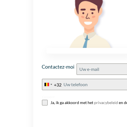
Contactez-moi
+32
Belgium
+32
Consent
Ja, ik ga akkoord met het
privacybeleid
en d