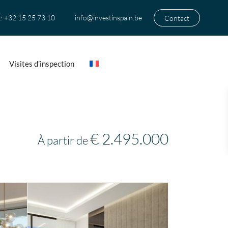
+32 15 25 73 10
info@investinspain.be
Contact
:
Visites d’inspection
€ 2.495.000
À partir de