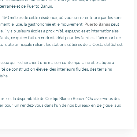
iterranée et de Puerto Banús.
à 450 mètres de cette résidence, où vous serez entouré par les sons
iment le luxe, la gastronomie et le mouvement,
Puerto Banus
peut
, il y a plusieurs écoles à proximité, espagnoles et internationales,
ants, ce qui en fait un endroit idéal pour les familles. L’aéroport de
route principale reliant les stations côtières de la Costa del Sol est
ur ceux qui recherchent une maison contemporaine et pratique à
lité de construction élevée, des intérieurs fluides, des terrains
sire.
prix et la disponibilité de Cortijo Blanco Beach ? Ou avez-vous des
ter pour un rendez-vous dans l’un de nos bureaux en Belgique, aux