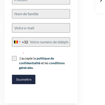
+32
Belgium
+32
Consent
*
j'accepte la
politique de
confidentialité
et les
conditions
générales
.
Soumettre