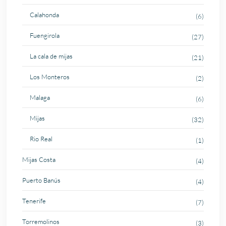
Calahonda
(6)
Fuengirola
(27)
La cala de mijas
(21)
Los Monteros
(2)
Malaga
(6)
Mijas
(32)
Rio Real
(1)
Mijas Costa
(4)
Puerto Banús
(4)
Tenerife
(7)
Torremolinos
(3)