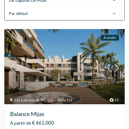
Las Lagunas De Mijas
Par défaut
À vendre
Las Lagunas de Mijas
,
Marbella Est
10
Balance Mijas
€ 461.000
À partir de