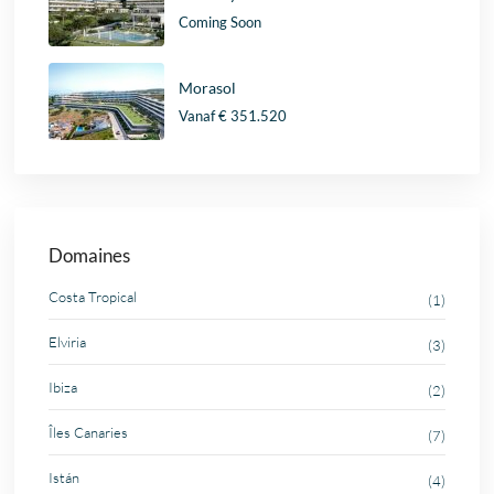
Coming Soon
Morasol
Vanaf
€ 351.520
Domaines
Costa Tropical
(1)
Elviria
(3)
Ibiza
(2)
Îles Canaries
(7)
Istán
(4)