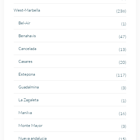
West-Marbella
(238)
Bel-Air
(1)
Benahavis
(47)
Cancelada
(13)
Casares
(20)
Estepona
(117)
Guadalmina
(3)
La Zagaleta
(1)
Manilva
(16)
Monte Mayor
(3)
Nueva andalucia
(15)