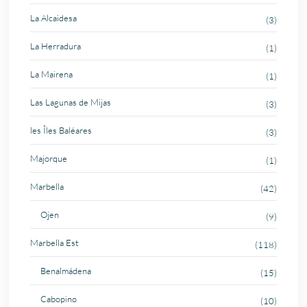
La Alcaidesa
(3)
La Herradura
(1)
La Mairena
(1)
Las Lagunas de Mijas
(3)
les Îles Baléares
(3)
Majorque
(1)
Marbella
(42)
Ojen
(9)
Marbella Est
(118)
Benalmádena
(15)
Cabopino
(10)