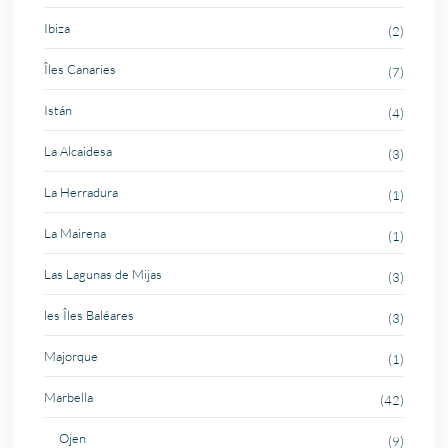
Ibiza
(2)
Îles Canaries
(7)
Istán
(4)
La Alcaidesa
(3)
La Herradura
(1)
La Mairena
(1)
Las Lagunas de Mijas
(3)
les Îles Baléares
(3)
Majorque
(1)
Marbella
(42)
Ojen
(9)