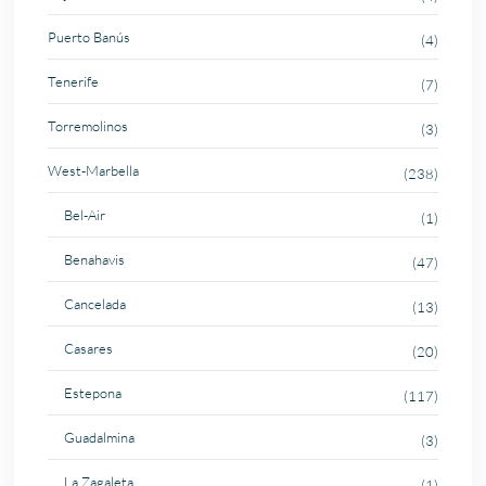
Puerto Banús
(4)
Tenerife
(7)
Torremolinos
(3)
West-Marbella
(238)
Bel-Air
(1)
Benahavis
(47)
Cancelada
(13)
Casares
(20)
Estepona
(117)
Guadalmina
(3)
La Zagaleta
(1)