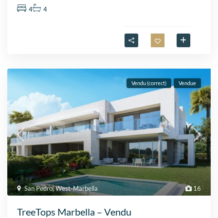
4
4
Vendu (correct)
Vendue
San Pedro
,
West-Marbella
16
TreeTops Marbella – Vendu