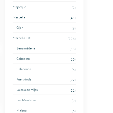
Majorque
(1)
Marbella
(41)
Ojen
(8)
Marbella Est
(118)
Benalmádena
(15)
Cabopino
(10)
Calahonda
(6)
Fuengirola
(27)
La cala de mijas
(21)
Los Monteros
(2)
Malaga
(6)