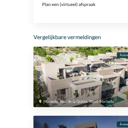
Plan een (virtueel) afspraak
Vergelijkbare vermeldingen
À ven
Marbella
,
Real de la Quinta
,
West-Marbella
À ven