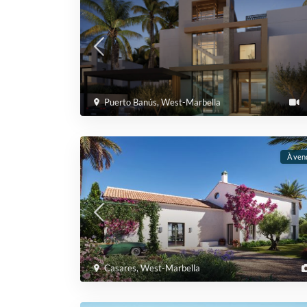
Puerto Banús
,
West-Marbella
À ven
Casares
,
West-Marbella