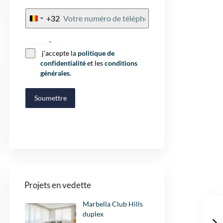
+32
Belgium
+32
Consent
*
j'accepte la
politique de
confidentialité
et les
conditions
générales
.
Soumettre
Projets en vedette
Marbella Club Hills
duplex