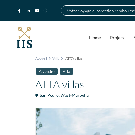
Votre voyage d'inspection remboursé
Home
Projets
Accueil
Villa
ATTA villas
À vendre
Villa
ATTA villas
San Pedro
,
West-Marbella