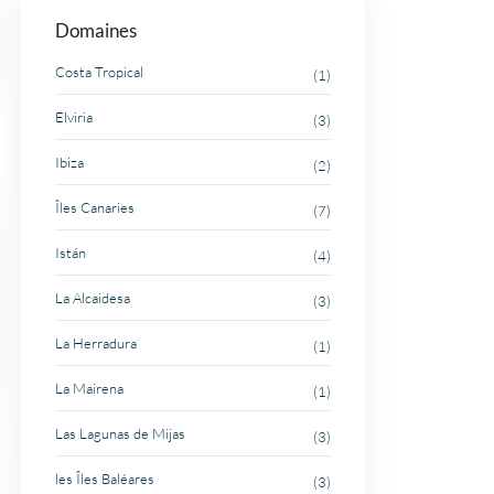
Domaines
Costa Tropical
(1)
Elviria
(3)
Ibiza
(2)
Îles Canaries
(7)
Istán
(4)
La Alcaidesa
(3)
La Herradura
(1)
La Mairena
(1)
Las Lagunas de Mijas
(3)
les Îles Baléares
(3)