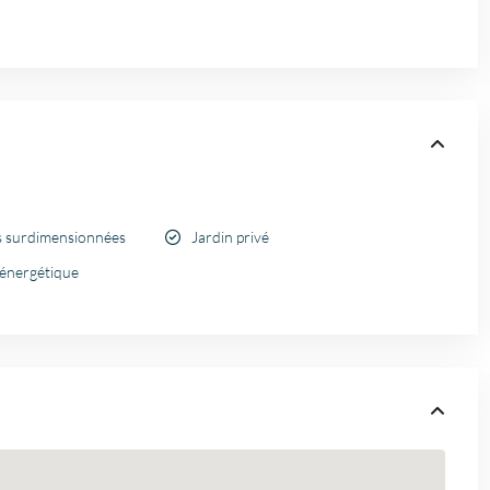
s surdimensionnées
Jardin privé
oénergétique