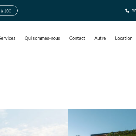
 à 100
BE
Services
Qui sommes-nous
Contact
Autre
Location