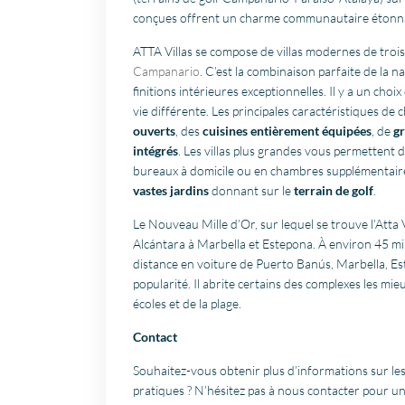
conçues offrent un charme communautaire étonnan
ATTA Villas se compose de villas modernes de troi
Campanario
. C’est la combinaison parfaite de la n
finitions intérieures exceptionnelles. Il y a un ch
vie différente. Les principales caractéristiques 
ouverts
, des
cuisines entièrement équipées
, de
gr
intégrés
. Les villas plus grandes vous permettent
bureaux à domicile ou en chambres supplémentaires
vastes jardins
donnant sur le
terrain de golf
.
Le Nouveau Mille d’Or, sur lequel se trouve l’Atta 
Alcántara à Marbella et Estepona. À environ 45 mi
distance en voiture de Puerto Banús, Marbella, E
popularité. Il abrite certains des complexes les mie
écoles et de la plage.
Contact
Souhaitez-vous obtenir plus d’informations sur les 
pratiques ? N’hésitez pas à nous contacter pour 