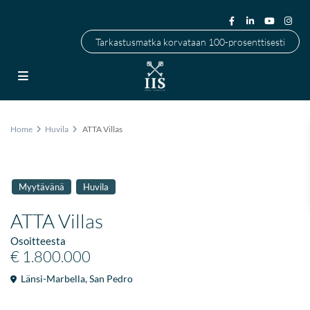
Tarkastusmatka korvataan 100-prosenttisesti
Home
Huvila
ATTA Villas
Myytävänä
Huvila
ATTA Villas
Osoitteesta
€ 1.800.000
Länsi-Marbella
,
San Pedro