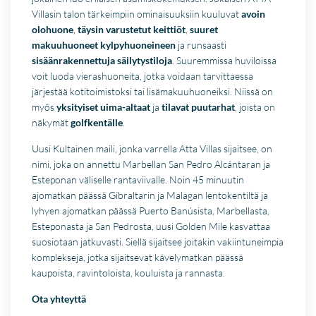
Villasin talon tärkeimpiin ominaisuuksiin kuuluvat
avoin
olohuone
,
täysin varustetut keittiöt
,
suuret
makuuhuoneet kylpyhuoneineen
ja runsaasti
sisäänrakennettuja säilytystiloja
. Suuremmissa huviloissa
voit luoda vierashuoneita, jotka voidaan tarvittaessa
järjestää kotitoimistoksi tai lisämakuuhuoneiksi. Niissä on
myös
yksityiset uima-altaat
ja
tilavat puutarhat
, joista on
näkymät
golfkentälle
.
Uusi Kultainen maili, jonka varrella Atta Villas sijaitsee, on
nimi, joka on annettu Marbellan San Pedro Alcántaran ja
Esteponan väliselle rantaviivalle. Noin 45 minuutin
ajomatkan päässä Gibraltarin ja Malagan lentokentiltä ja
lyhyen ajomatkan päässä Puerto Banúsista, Marbellasta,
Esteponasta ja San Pedrosta, uusi Golden Mile kasvattaa
suosiotaan jatkuvasti. Siellä sijaitsee joitakin vakiintuneimpia
komplekseja, jotka sijaitsevat kävelymatkan päässä
kaupoista, ravintoloista, kouluista ja rannasta.
Ota yhteyttä