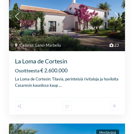
Casares
,
Länsi-Marbella
23
La Loma de Cortesin
€ 2.600.000
Osoitteesta
La Loma de Cortesin: Tilavia, perinteisiä rivitaloja ja huviloita
Casaresin kauniissa kaup
...
Myytävänä