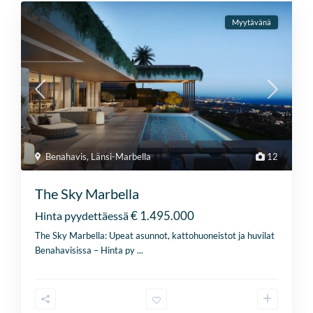
Myytävänä
Benahavis
,
Länsi-Marbella
12
The Sky Marbella
€ 1.495.000
Hinta pyydettäessä
The Sky Marbella: Upeat asunnot, kattohuoneistot ja huvilat
Benahavisissa – Hinta py
...