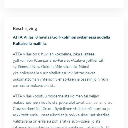
Beschrijving
ATTA Villas: 8 huvilaa Golf-kolmion sydämessä uudella
Kultaisella maililla.
ATTA Villas on 8 huvilan kokoelma, joka sijaitsee
golfkolmion (Campanario-Paraiso-Atalaya golfkentät)
sydämessä New Golden Mile -alueella. Nämä
yksinoikeudella suunnitellut asuinvillat tarjoavat
uskomattoman yhteisön viehätyksen ja pääsyn joihinkin
parhaista mukavuuksista.
ATTA Villas koostuu moderneista kolmen tai neljän
makuuhuoneen huviloista, jotka ulottuvat
Campanario Golf
Course -kentälle. Se on täydellinen yhdistelmä luontoa ja
arkkitehtuuria, upeat ulkotilat ja poikkeukselliset sisätilat.
Valittavana on erilaisia pohjaratkaisutyyppejä, joista
jokainen luo erilaisen asumiskokemuksen. Jokaisen ATTA