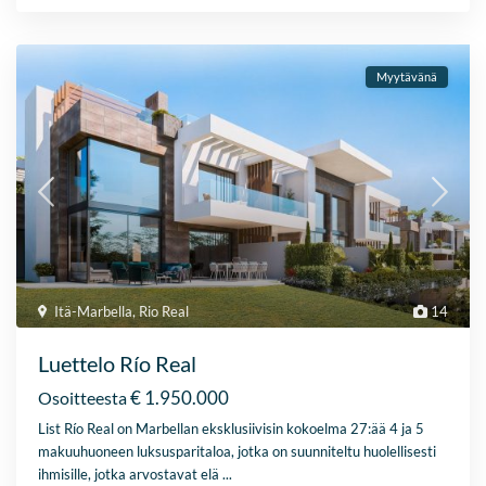
Myytävänä
Itä-Marbella
,
Rio Real
14
Luettelo Río Real
€ 1.950.000
Osoitteesta
List Río Real on Marbellan eksklusiivisin kokoelma 27:ää 4 ja 5
makuuhuoneen luksusparitaloa, jotka on suunniteltu huolellisesti
ihmisille, jotka arvostavat elä
...