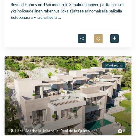
Beyond Homes on 16:n modernin 3 makuuhuoneen paritalon uusi
yksinoikeudellinen rakennus, joka sijaitsee erinomaisella paikalla
Esteponassa – rauhallisella
...
Myytävänä
Länsi-Marbella
,
Marbella
,
Real de la Quinta
8