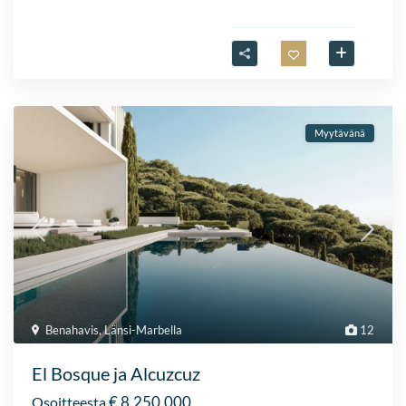
Myytävänä
Benahavis
,
Länsi-Marbella
12
El Bosque ja Alcuzcuz
€ 8.250.000
Osoitteesta