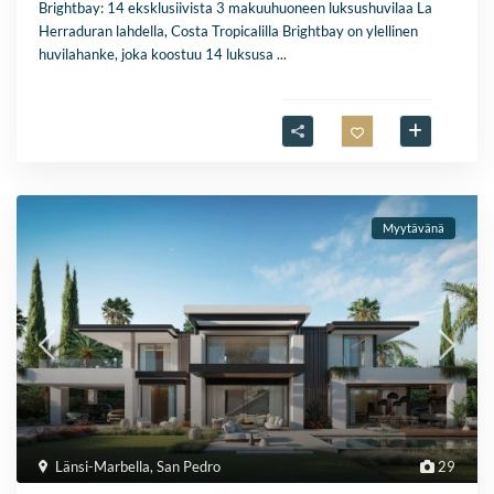
Brightbay: 14 eksklusiivista 3 makuuhuoneen luksushuvilaa La
Herraduran lahdella, Costa Tropicalilla Brightbay on ylellinen
huvilahanke, joka koostuu 14 luksusa
...
Myytävänä
Länsi-Marbella
,
San Pedro
29