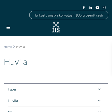
Tarkastusmatka korvataan 100-prosenttisesti
Home
Huvila
Huvila
Types
Huvila