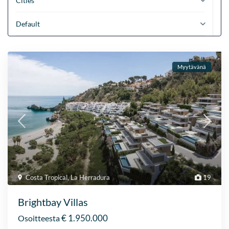
Cities
Default
Myytävänä
Costa Tropical
,
La Herradura
19
Brightbay Villas
€ 1.950.000
Osoitteesta