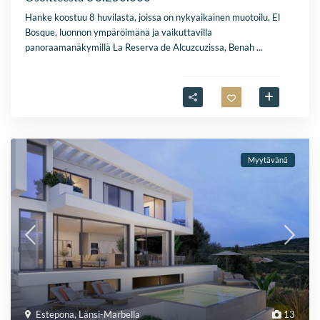
Hanke koostuu 8 huvilasta, joissa on nykyaikainen muotoilu, El
Bosque, luonnon ympäröimänä ja vaikuttavilla
panoraamanäkymillä La Reserva de Alcuzcuzissa, Benah
...
Myytävänä
Estepona
,
Länsi-Marbella
13