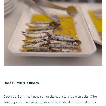
Upea kulttuuri ja luonto
Costa del Solin sisämaassa on useita suojeltuja luontoalueita. Siihen
kuuluu joitakin metsiä, vuoristoalueita, kosteikkoja ja aavikko. Jos