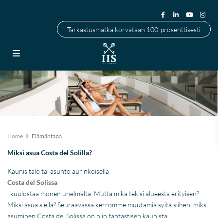
Tarkastusmatka korvataan 100-prosenttisesti
Home
Elämäntapa
Miksi asua Costa del Solilla?
Kaunis talo tai asunto aurinkoisella
Costa del Solissa
, kuulostaa monen unelmalta. Mutta mikä tekisi alueesta erityisen?
Miksi asua siellä? Seuraavassa kerromme muutamia syitä siihen, miksi
asuminen Costa del Solissa on niin fantastisen kaunista.