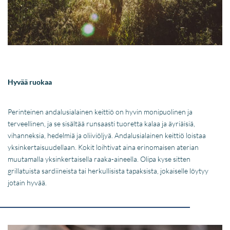
Hyvää ruokaa
Perinteinen andalusialainen keittiö on hyvin monipuolinen ja
terveellinen, ja se sisältää runsaasti tuoretta kalaa ja äyriäisiä,
vihanneksia, hedelmiä ja oliiviöljyä. Andalusialainen keittiö loistaa
yksinkertaisuudellaan. Kokit loihtivat aina erinomaisen aterian
muutamalla yksinkertaisella raaka-aineella. Olipa kyse sitten
grillatuista sardiineista tai herkullisista tapaksista, jokaiselle löytyy
jotain hyvää.