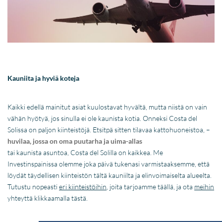
Kauniita ja hyviä koteja
Kaikki edellä mainitut asiat kuulostavat hyvältä, mutta niistä on vain
vähän hyötyä, jos sinulla ei ole kaunista kotia. Onneksi Costa del
Solissa on paljon kiinteistöjä. Etsitpä sitten tilavaa kattohuoneistoa, –
huvilaa, jossa on oma puutarha ja uima-allas
tai kaunista asuntoa, Costa del Solilla on kaikkea. Me
Investinspainissa olemme joka päivä tukenasi varmistaaksemme, että
löydät täydellisen kiinteistön tältä kauniilta ja elinvoimaiselta alueelta.
Tutustu nopeasti
eri kiinteistöihin
, joita tarjoamme täällä, ja ota
meihin
yhteyttä klikkaamalla tästä.