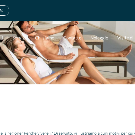
0%
ti
Servizi
Chi siamo
Contatto
Noleggio
Visite di
 regione? Perché vivere lì? Di seguito, vi illustriamo alcuni motivi per cui v