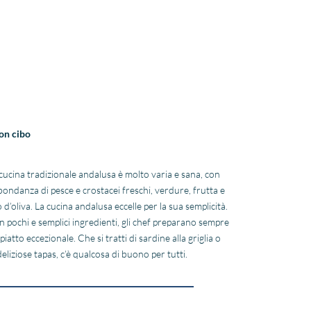
on cibo
cucina tradizionale andalusa è molto varia e sana, con
ondanza di pesce e crostacei freschi, verdure, frutta e
o d’oliva. La cucina andalusa eccelle per la sua semplicità.
 pochi e semplici ingredienti, gli chef preparano sempre
piatto eccezionale. Che si tratti di sardine alla griglia o
deliziose tapas, c’è qualcosa di buono per tutti.