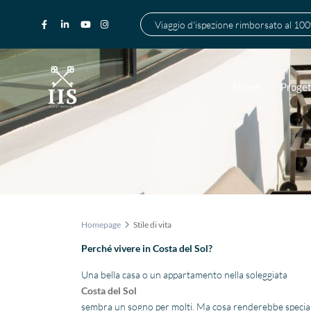
Viaggio d'ispezione rimborsato al 10
Home
Proget
Homepage
Stile di vita
Perché vivere in Costa del Sol?
Una bella casa o un appartamento nella soleggiata
Costa del Sol
sembra un sogno per molti. Ma cosa renderebbe speciale la