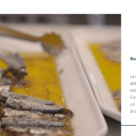
Bu
La 
abb
oli
Con
un 
di 