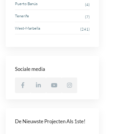
Puerto Banús
(4)
Tenerife
(7)
West-Marbella
(241)
Sociale media
De Nieuwste Projecten Als 1ste!