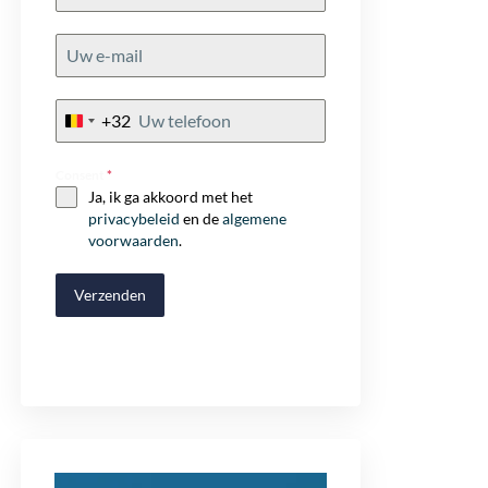
+32
Belgium
+32
Consent
*
Ja, ik ga akkoord met het
privacybeleid
en de
algemene
voorwaarden
.
Verzenden