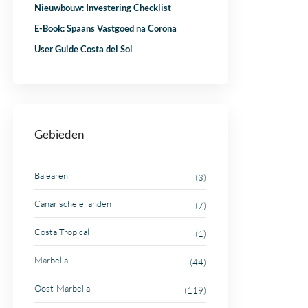
Nieuwbouw: Investering Checklist
E-Book: Spaans Vastgoed na Corona
User Guide Costa del Sol
Gebieden
Balearen
(3)
Canarische eilanden
(7)
Costa Tropical
(1)
Marbella
(44)
Oost-Marbella
(119)