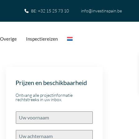
+32 15 25 73 10
info@investinspain.be
BE:
Overige
Inspectiereizen
Prijzen en beschikbaarheid
Ontvang alle projectinformatie
rechtstreeks in uw inbox.