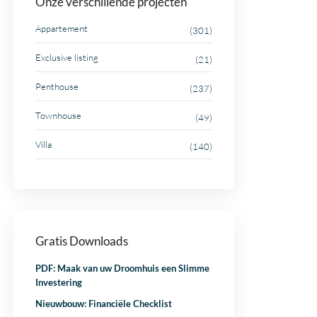
Onze verschillende projecten
Appartement
(301)
Exclusive listing
(21)
Penthouse
(237)
Townhouse
(49)
Villa
(140)
Gratis Downloads
PDF: Maak van uw Droomhuis een Slimme
Investering
Nieuwbouw: Financiële Checklist