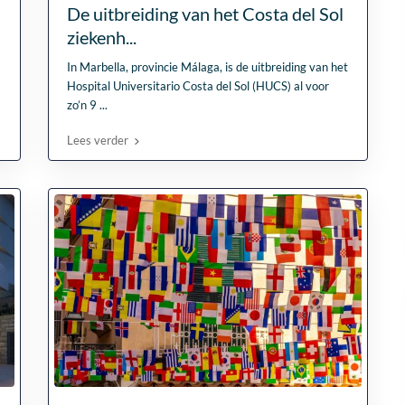
De uitbreiding van het Costa del Sol
Fantastische service e
ziekenh...
begeleiding
In Marbella, provincie Málaga, is de uitbreiding van het
Zeer goede service en
Hospital Universitario Costa del Sol (HUCS) al voor
uitstekende samenwerk
zo’n 9
...
Er werd echt de tijd
Lees verder
genomen om mijn wen
Lees verder
Fien
in kaart te brengen. Dan
28 April
Stijn, mijn
2026
vastgoedmakelaar, heb
mijn droomhuis gevond
Zelfs toen ik niet in Spa
was, verliep de
communicatie
probleemloos. Alles ver
perfect, alleen maar lof