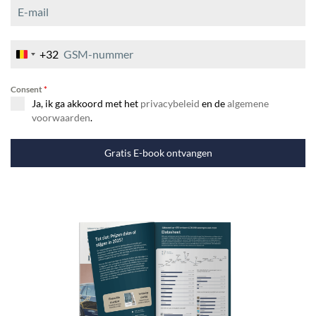
+32
B
e
Consent
*
l
Ja, ik ga akkoord met het
privacybeleid
en de
algemene
g
voorwaarden
.
i
u
Gratis E-book ontvangen
m
+
3
2