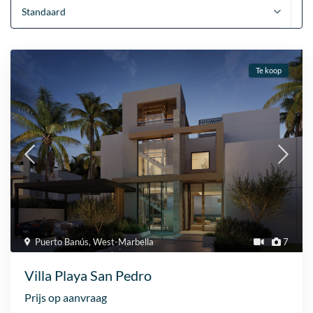
Standaard
Te koop
Puerto Banús
,
West-Marbella
7
Villa Playa San Pedro
Prijs op aanvraag