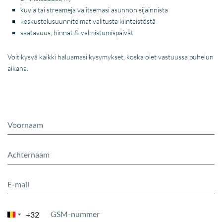
kuvia tai streameja valitsemasi asunnon sijainnista
keskustelusuunnitelmat valitusta kiinteistöstä
saatavuus, hinnat & valmistumispäivät
Voit kysyä kaikki haluamasi kysymykset, koska olet vastuussa puhelun
aikana.
+32
Belgium