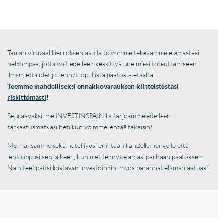
Tämän virtuaalikierroksen avulla toivomme tekevämme elämästäsi
helpompaa, jotta voit edelleen keskittyä unelmiesi toteuttamiseen
ilman, että olet jo tehnyt lopullista päätöstä etäältä.
Teemme mahdolliseksi ennakkovarauksen kiinteistöstäsi
riskittömästi
!
Seuraavaksi, me INVESTINSPAINilla tarjoamme edelleen
tarkastusmatkasi heti kun voimme lentää takaisin!
Me maksamme sekä hotelliyösi enintään kahdelle hengelle että
lentolippusi sen jälkeen, kun olet tehnyt elämäsi parhaan päätöksen.
Näin teet paitsi loistavan investoinnin, myös parannat elämänlaatuasi!