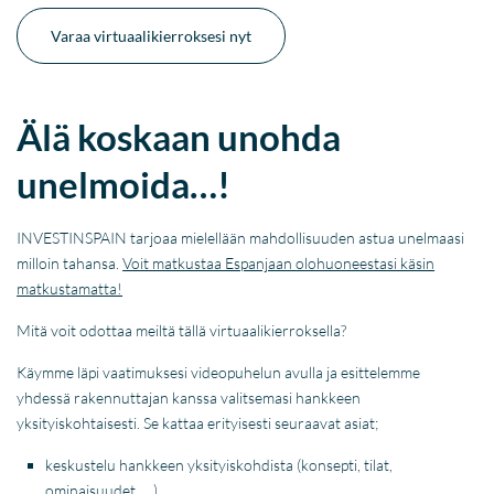
Varaa virtuaalikierroksesi nyt
Älä koskaan unohda
unelmoida…!
INVESTINSPAIN tarjoaa mielellään mahdollisuuden astua unelmaasi
milloin tahansa.
Voit matkustaa Espanjaan olohuoneestasi käsin
matkustamatta!
Mitä voit odottaa meiltä tällä virtuaalikierroksella?
Käymme läpi vaatimuksesi videopuhelun avulla ja esittelemme
yhdessä rakennuttajan kanssa valitsemasi hankkeen
yksityiskohtaisesti. Se kattaa erityisesti seuraavat asiat;
keskustelu hankkeen yksityiskohdista (konsepti, tilat,
ominaisuudet, …)