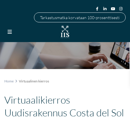
Tarkastusmatka korvataan 100-prosenttisesti
Home
Virtuaalinen kierros
Virtuaalikierros
Uudisrakennus Costa del Sol