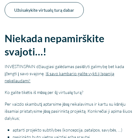
Užsisakykite virtualų turą dabar
Niekada nepamirškite
svajoti…!
INVESTINSPAIN džiaugiasi galėdamas pasiūlyti galimybę bet kada
įžengti į savo svajonę.
Iš savo kambario galite vykti į Ispaniją
nekeliaudami!
Ko galite tikėtis iš mūsų per šį virtualų turą?
Per vaizdo skambutį aptarsime jūsų reikalavimus ir kartu su kūrėju
išsamiai pristatysime jūsų pasirinktą projektą. Konkrečiai ji apima šiuos
dalykus;
aptarti projekto subtilybes (koncepcija, patalpos, savybės, …)
pasirinkto buto vietos vaizdai arba srautai.