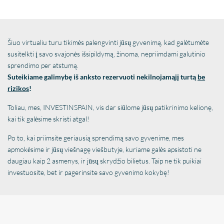
Šiuo virtualiu turu tikimės palengvinti jūsų gyvenimą, kad galėtumėte
susitelkti į savo svajonės išsipildymą, žinoma, nepriimdami galutinio
sprendimo per atstumą.
Suteikiame galimybę iš anksto rezervuoti nekilnojamąjį turtą
be
rizikos
!
Toliau, mes, INVESTINSPAIN, vis dar siūlome jūsų patikrinimo kelionę,
kai tik galėsime skristi atgal!
Po to, kai priimsite geriausią sprendimą savo gyvenime, mes
apmokėsime ir jūsų viešnagę viešbutyje, kuriame galės apsistoti ne
daugiau kaip 2 asmenys, ir jūsų skrydžio bilietus. Taip ne tik puikiai
investuosite, bet ir pagerinsite savo gyvenimo kokybę!