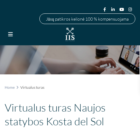
Jūsų patikros kelionė 100 % kompensuojama
Home
Virtualus turas
Virtualus turas Naujos
statybos Kosta del Sol