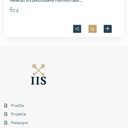
vienetas) yra prestižiniame Palo Alto rajon
...
2
Pradžia
Projektai
Paslaugos