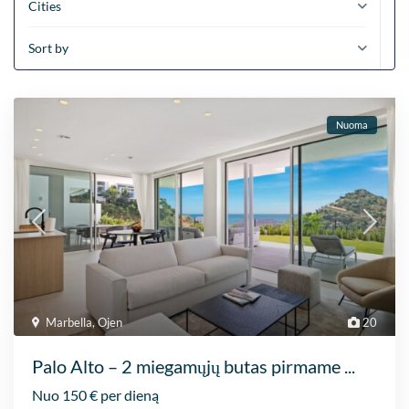
Cities
Sort by
Nuoma
Marbella
,
Ojen
20
Palo Alto – 2 miegamųjų butas pirmame ...
Nuo 150 € per dieną