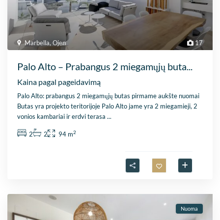
Marbella
,
Ojen
17
Palo Alto – Prabangus 2 miegamųjų buta...
Kaina pagal pageidavimą
Palo Alto: prabangus 2 miegamųjų butas pirmame aukšte nuomai
Butas yra projekto teritorijoje Palo Alto jame yra 2 miegamieji, 2
vonios kambariai ir erdvi terasa
...
2
2
2
94 m
Nuoma