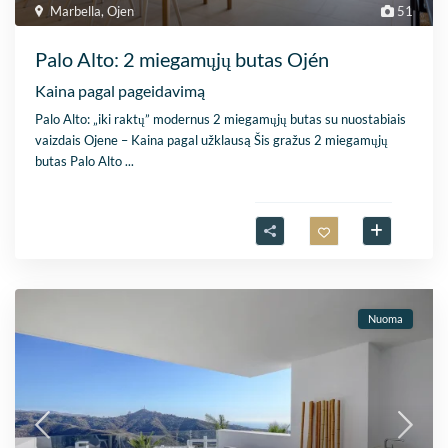
Marbella
,
Ojen
51
Palo Alto: 2 miegamųjų butas Ojén
Kaina pagal pageidavimą
Palo Alto: „iki raktų” modernus 2 miegamųjų butas su nuostabiais
vaizdais Ojene – Kaina pagal užklausą Šis gražus 2 miegamųjų
butas Palo Alto
...
Nuoma