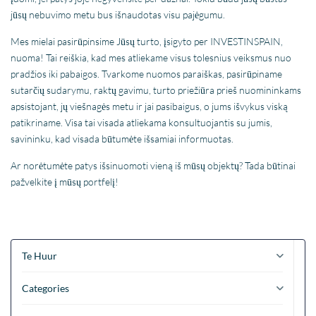
jūsų nebuvimo metu bus išnaudotas visu pajėgumu.
Mes mielai pasirūpinsime Jūsų turto, įsigyto per INVESTINSPAIN,
nuoma! Tai reiškia, kad mes atliekame visus tolesnius veiksmus nuo
pradžios iki pabaigos. Tvarkome nuomos paraiškas, pasirūpiname
sutarčių sudarymu, raktų gavimu, turto priežiūra prieš nuomininkams
apsistojant, jų viešnagės metu ir jai pasibaigus, o jums išvykus viską
patikriname. Visa tai visada atliekama konsultuojantis su jumis,
savininku, kad visada būtumėte išsamiai informuotas.
Ar norėtumėte patys išsinuomoti vieną iš mūsų objektų? Tada būtinai
pažvelkite į mūsų portfelį!
Te Huur
Categories