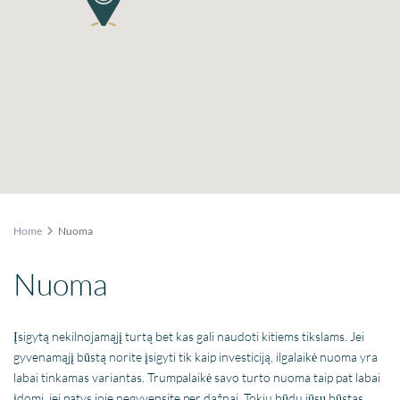
Home
Nuoma
Nuoma
Įsigytą nekilnojamąjį turtą bet kas gali naudoti kitiems tikslams. Jei
gyvenamąjį būstą norite įsigyti tik kaip investiciją, ilgalaikė nuoma yra
labai tinkamas variantas. Trumpalaikė savo turto nuoma taip pat labai
įdomi, jei patys joje negyvensite per dažnai. Tokiu būdu jūsų būstas