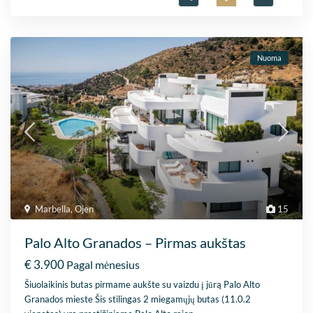
Nuoma
Marbella
,
Ojen
15
Palo Alto Granados – Pirmas aukštas
€ 3.900
Pagal mėnesius
Šiuolaikinis butas pirmame aukšte su vaizdu į jūrą Palo Alto
Granados mieste Šis stilingas 2 miegamųjų butas (11.0.2