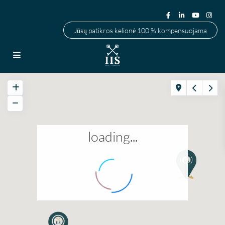
Jūsų patikros kelionė 100 % kompensuojama
loading...