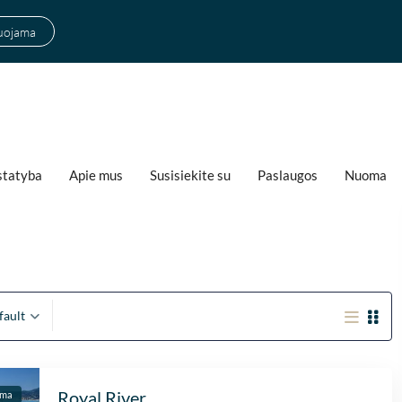
suojama
statyba
Apie mus
Susisiekite su
Paslaugos
Nuoma
fault
Fantastische service e
begeleiding
Royal River
ama
Zeer goede service en