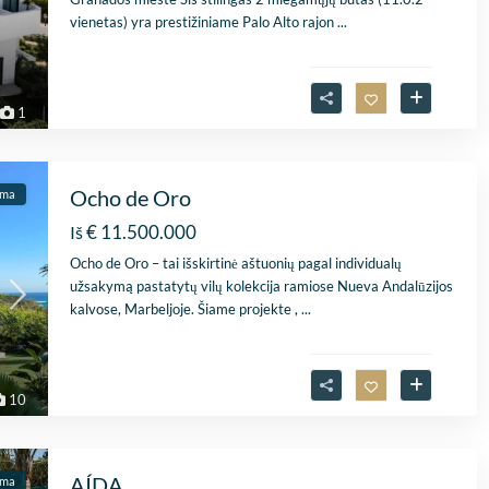
vienetas) yra prestižiniame Palo Alto rajon
...
1
Ocho de Oro
ama
€ 11.500.000
Iš
Ocho de Oro – tai išskirtinė aštuonių pagal individualų
užsakymą pastatytų vilų kolekcija ramiose Nueva Andalūzijos
kalvose, Marbeljoje. Šiame projekte ,
...
10
AÍDA
ama