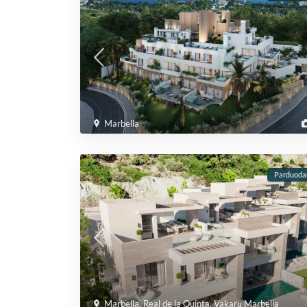
Marbella
Parduod
Marbella
,
Real de la Quinta
,
Vakarų Marbelja