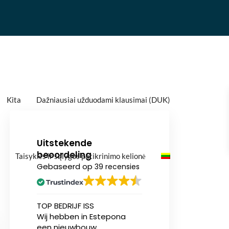
Kita
Dažniausiai užduodami klausimai (DUK)
Uitstekende
beoordeling
Taisyklės ir sąlygos patikrinimo kelionė
Gebaseerd op
39 recensies
n
TOP BEDRIJF ISS
Ik heb onlangs (v
Wij hebben in Estepona
eerst) een nieu
een nieuwbouw
appartement aa