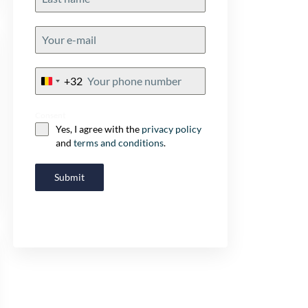
+32
Belgium
+32
Consent
Yes, I agree with the
privacy policy
and
terms and conditions
.
Submit