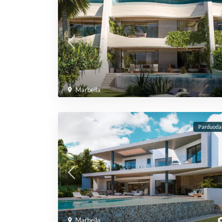
Marbella
Parduod
Marbella