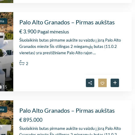
Palo Alto Granados – Pirmas aukštas
ma
€ 3.900
Pagal mėnesius
Šiuolaikinis butas pirmame aukšte su vaizdu į jūrą Palo Alto
Granados mieste Šis stilingas 2 miegamųjų butas (11.0.2
vienetas) yra prestižiniame Palo Alto rajon
...
2
15
Palo Alto Granados – Pirmas aukštas
ama
€ 895.000
Šiuolaikinis butas pirmame aukšte su vaizdu į jūrą Palo Alto
Granados mieste Šis stilingas 2 miegamųjų butas (11.0.2