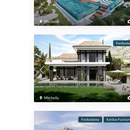
Marbella
Parduod
Marbella
Parduodama
Karštas Pasiūly