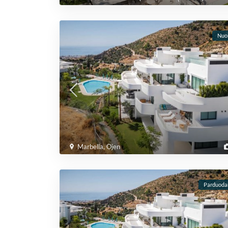
Nuo
Marbella
,
Ojen
Parduod