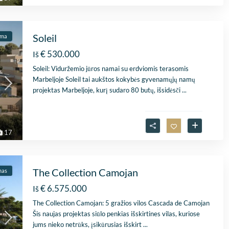
Soleil
ama
€ 530.000
Iš
Soleil: Viduržemio jūros namai su erdviomis terasomis
Marbeljoje Soleil tai aukštos kokybės gyvenamųjų namų
projektas Marbeljoje, kurį sudaro 80 butų, išsidėsči
...
17
The Collection Camojan
mas
€ 6.575.000
Iš
The Collection Camojan: 5 gražios vilos Cascada de Camojan
Šis naujas projektas siūlo penkias išskirtines vilas, kuriose
jums nieko netrūks, įsikūrusias išskirt
...