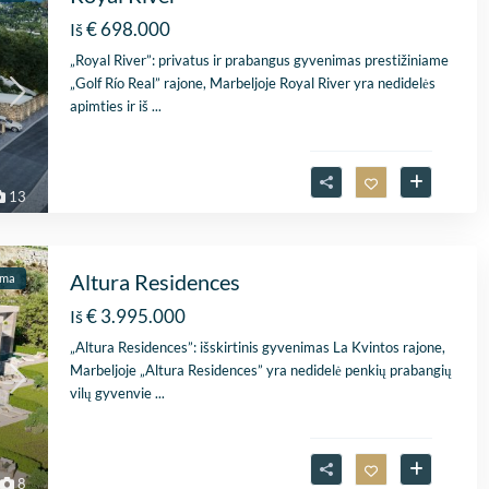
uitstekende samenwerk
€ 698.000
Iš
Er werd echt de tijd
Lees verder
„Royal River”: privatus ir prabangus gyvenimas prestižiniame
genomen om mijn wen
„Golf Río Real” rajone, Marbeljoje Royal River yra nedidelės
Fien
in kaart te brengen. Dan
28 April
apimties ir iš
...
Stijn, mijn
2026
vastgoedmakelaar, heb
mijn droomhuis gevond
Zelfs toen ik niet in Spa
13
was, verliep de
communicatie
probleemloos. Alles ver
perfect, alleen maar lof
Altura Residences
ama
€ 3.995.000
Iš
„Altura Residences”: išskirtinis gyvenimas La Kvintos rajone,
Marbeljoje „Altura Residences” yra nedidelė penkių prabangių
vilų gyvenvie
...
8