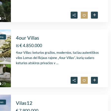
14
4our Villas
ama
€ 4.850.000
Iš
4our Villas: keturios gražios, modernios, tačiau autentiškos
vilos Lomas del Rėjaus rajone „4our Villas”, kurią sudaro
keturios atskiros privačios v
...
25
Vilas12
mas
€ 7.900.000