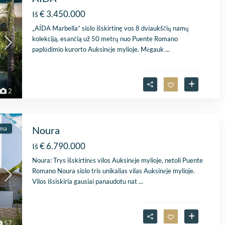
€ 3.450.000
Iš
„AÍDA Marbella” siūlo išskirtinę vos 8 dviaukščių namų
kolekciją, esančią už 50 metrų nuo Puente Romano
paplūdimio kurorto Auksinėje mylioje. Mėgauk
...
2
Noura
ama
€ 6.790.000
Iš
Noura: Trys išskirtinės vilos Auksinėje mylioje, netoli Puente
Romano Noura siūlo tris unikalias vilas Auksinėje mylioje.
Vilos išsiskiria gausiai panaudotu nat
...
57