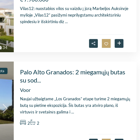
Vilas12: nuostabios vilos su vaizdu į jūrą Marbeljos Auksinėje
mylioje „Vilas12” pasižymi neprilygstamu architektūriniu
spindesiu ir išskirtiniu diz
...
34
Palo Alto Granados: 2 miegamųjų butas
ota
su sod...
Voor
Naujai užbaigtame „Los Granados” etape turime 2 miegamųjų
butą su pietine ekspozicija. Šis butas yra atviro plano, iš
virtuvės ir svetainės galima i
...
2
2