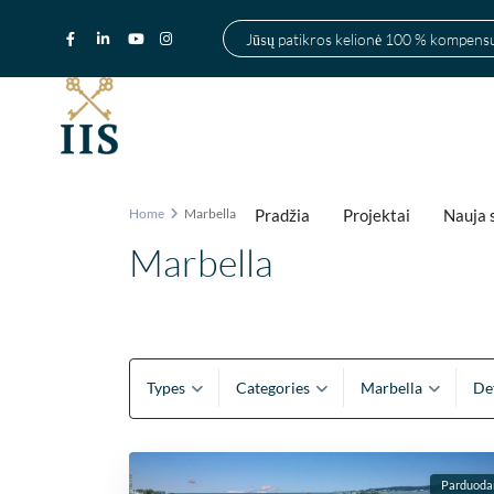
Jūsų patikros kelionė 100 % kompen
Pradžia
Projektai
Nauja 
Home
Marbella
Marbella
Types
Categories
Marbella
De
Parduod