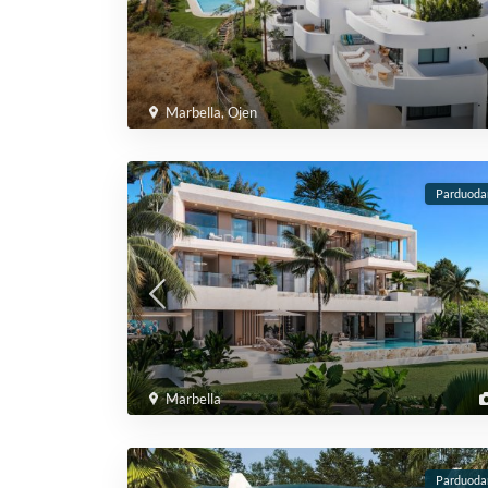
Marbella
,
Ojen
Parduod
Marbella
Parduod