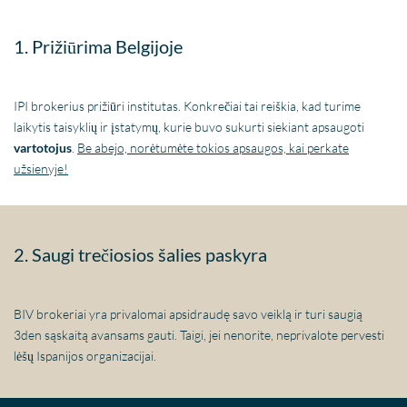
1. Prižiūrima Belgijoje
IPI brokerius prižiūri institutas. Konkrečiai tai reiškia, kad turime
laikytis taisyklių ir įstatymų, kurie buvo sukurti siekiant apsaugoti
vartotojus
.
Be abejo, norėtumėte tokios apsaugos, kai perkate
užsienyje!
2. Saugi trečiosios šalies paskyra
BIV brokeriai yra privalomai apsidraudę savo veiklą ir turi saugią
3den sąskaitą avansams gauti. Taigi, jei nenorite, neprivalote pervesti
lėšų Ispanijos organizacijai.