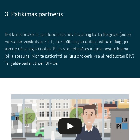
3. Patikimas partneris
Bet kuris brokeris, parduodantis nekilnojamąjį turtą Belgijoje (biure,
namuose, viešbutyje ir t. t.), turi būti registruotas institute. Taigi, jei
asmuo nėra registruotas IPI, jis yra neteisėtas ir jums nesuteikiama
jokia apsauga. Norite patikrinti, ar jūsų brokeris yra akredituotas BIV?
Tai galite padaryti per BIV.be.