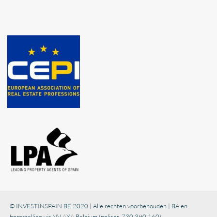
© INVESTINSPAIN.BE 2020 | Alle rechten voorbehouden | BA en
borgstelling via NV AXA Belgium (polisnr. 730.390.160)