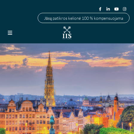
Jūsų patikros kelionė 100 % kompensuojama