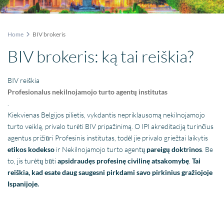
Home
BIV brokeris
BIV brokeris: ką tai reiškia?
BIV reiškia
Profesionalus nekilnojamojo turto agentų institutas
.
Kiekvienas Belgijos pilietis, vykdantis nepriklausomą nekilnojamojo
turto veiklą, privalo turėti BIV pripažinimą. O IPI akreditaciją turinčius
agentus prižiūri Profesinis institutas, todėl jie privalo griežtai laikytis
etikos kodekso
ir Nekilnojamojo turto agentų
pareigų doktrinos
. Be
to, jis turėtų būti
apsidraudęs profesinę civilinę atsakomybę
.
Tai
reiškia, kad esate daug saugesni pirkdami savo pirkinius gražiojoje
Ispanijoje.