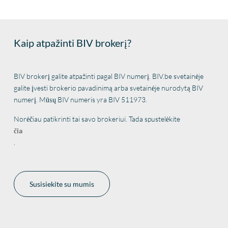
Kaip atpažinti BIV brokerį?
BIV brokerį galite atpažinti pagal BIV numerį. BIV.be svetainėje
galite įvesti brokerio pavadinimą arba svetainėje nurodytą BIV
numerį. Mūsų BIV numeris yra BIV 511973.
Norėčiau patikrinti tai savo brokeriui. Tada spustelėkite
čia
.
Susisiekite su mumis