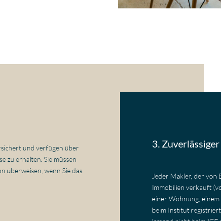
3. Zuverlässiger
ersichert und verfügen über
e zu erhalten. Sie müssen
ion überweisen, wenn Sie das
Jeder Makler, der von 
Immobilien verkauft (v
einer Wohnung, einem 
beim Institut registrier