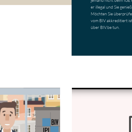
jemand nicht beim IGE reg
er illegal und Sie genie
Möchten Sie überprüfe
vom BIV akkreditiert is
über BIV.be tun.