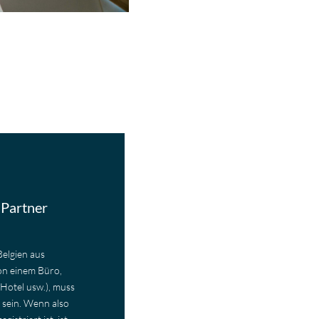
 Partner
Belgien aus
on einem Büro,
Hotel usw.), muss
t sein. Wenn also