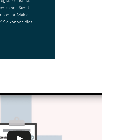
istriert ist, ist
ßen keinen Schutz.
n, ob Ihr Makler
t? Sie können dies