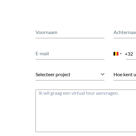
+32
Belgium
+32
Selecteer project
Hoe kent u