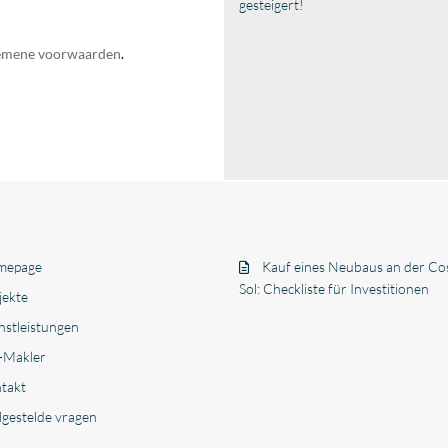
gesteigert!
emene voorwaarden
.
mepage
Kauf eines Neubaus an der Cos
Sol: Checkliste für Investitionen
jekte
nstleistungen
-Makler
takt
lgestelde vragen