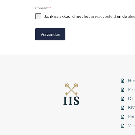
Consent
*
Ja, ik ga akkoord met het
privacybeleid
en de
alg
Verzenden
Ho
Pro
Die
BIV
Kon
Vee