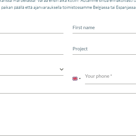
än kanssa Marbellassa? Varaa ensin aika kotiin! Autamme sinua ennakoivasti 
ä paikan päällä että ajanvarauksella toimistossamme Belgiassa tai Espanjass
Your phone
*
United
Kingdom
+44