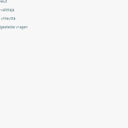
velut
välittäjä
 yhteyttä
lgestelde vragen