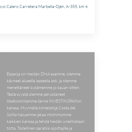
oyo Calero Carretera Marbella-Ojén, A-355, km 4,
Espanja on meidän DNA:ssamme, olemme
käyneet alueella lapsesta asti, ja olemme
menettäneet sydämemme jo kauan sitten.
Tästä syystä olemme perustaneet
liiketoimintamme tänne INVESTINSPAINin
kanssa. Myymällä kiinteistöjä Costa del
Solilla haluamme jakaa intohimomme
kaikkien kanssa ja tehdä heidän unelmistaan
totta. Todellinen paratiisi sijoittajille ja