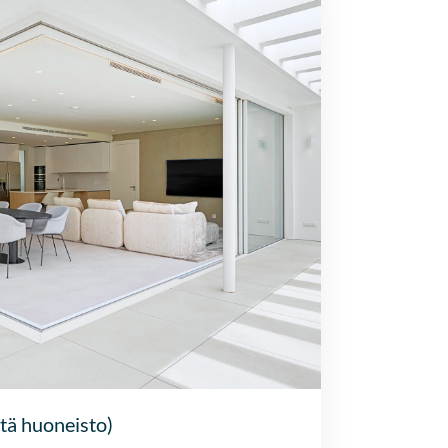
tä huoneisto)