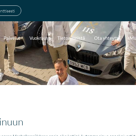
ttisesti
Palvelut
Vuokraus
Tietoa meistä
Ota yhteyttä
Mu
sinuun