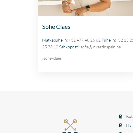
Sofie Claes
Matkapuhelin:
+32 477 48 26 62
Puhelin:
+32 15 2
25 73 10
Sähköposti:
sofie@investinspain.be
/sofie-claes
Kot
Han