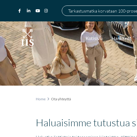
Tarkastusmatka korvataan 100-prosen
Kotisivu
Hankkeet
Home
Ota yhteyttä
Haluaisimme tutustua 