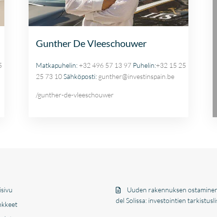
Gunther De Vleeschouwer
5
Matkapuhelin:
+32 496 57 13 97
Puhelin:
+32 15 25
25 73 10
Sähköposti:
gunther@investinspain.be
/gunther-de-vleeschouwer
isivu
Uuden rakennuksen ostamine
del Solissa: investointien tarkistusli
kkeet