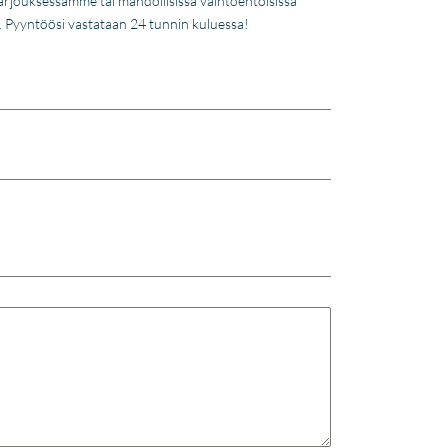
tarjouksessamme tai mahdollisissa vaihtoehtoisissa
a. Pyyntöösi vastataan 24 tunnin kuluessa!