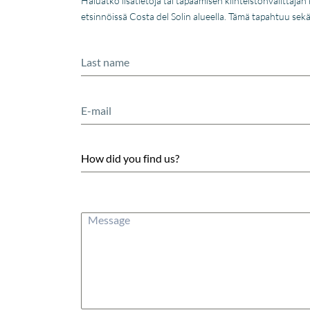
Haluatko lisätietoja tai tapaamisen kiinteistönvälittäj
etsinnöissä Costa del Solin alueella. Tämä tapahtuu sek
How did you find us?