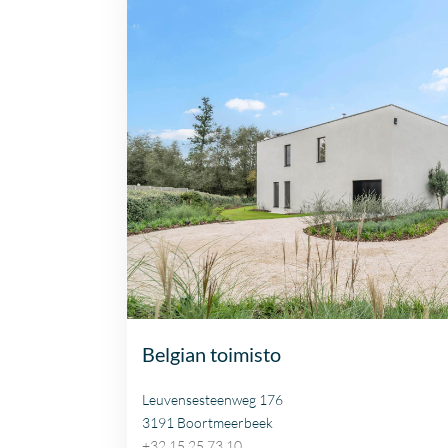
Belgian toimisto
Leuvensesteenweg 176
3191 Boortmeerbeek
+32 15 25 73 10