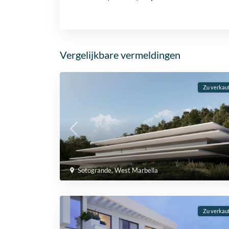
Vergelijkbare vermeldingen
Zu verkau
Sotogrande
,
West Marbella
Zu verkau