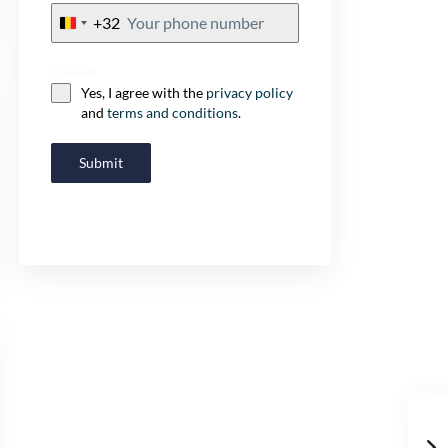
+32
Belgium
+32
Consent
Yes, I agree with the
privacy policy
and
terms and conditions
.
Submit