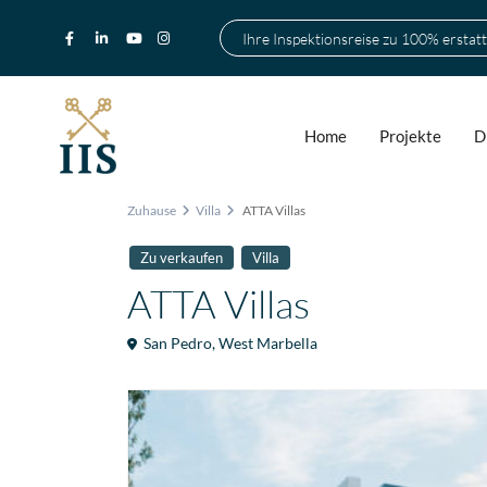
Ihre Inspektionsreise zu 100% erstatt
Home
Projekte
D
Zuhause
Villa
ATTA Villas
Zu verkaufen
Villa
ATTA Villas
San Pedro
,
West Marbella