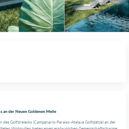
cks an der Neuen Goldenen Meile
erzen des Golfdreiecks (Campanario-Paraiso-Atalaya Golfplätze) an der
alteten Wohnvillen bieten einen erstaunlichen Gemeinschaftscharme