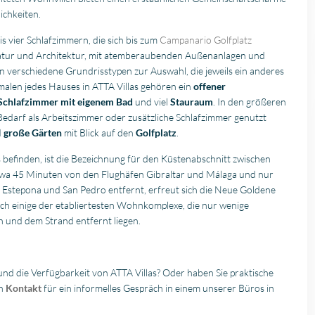
ichkeiten.
is vier Schlafzimmern, die sich bis zum
Campanario Golfplatz
 Natur und Architektur, mit atemberaubenden Außenanlagen und
 verschiedene Grundrisstypen zur Auswahl, die jeweils ein anderes
alen jedes Hauses in ATTA Villas gehören ein
offener
Schlafzimmer mit eigenem Bad
und viel
Stauraum
. In den größeren
 Bedarf als Arbeitszimmer oder zusätzliche Schlafzimmer genutzt
d
große Gärten
mit Blick auf den
Golfplatz
.
s befinden, ist die Bezeichnung für den Küstenabschnitt zwischen
twa 45 Minuten von den Flughäfen Gibraltar und Málaga und nur
 Estepona und San Pedro entfernt, erfreut sich die Neue Goldene
ich einige der etabliertesten Wohnkomplexe, die nur wenige
 und dem Strand entfernt liegen.
nd die Verfügbarkeit von ATTA Villas? Oder haben Sie praktische
en
Kontakt
für ein informelles Gespräch in einem unserer Büros in