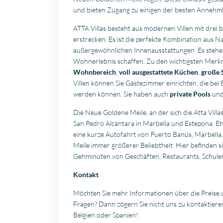
und bieten Zugang zu einigen der besten Annehml
ATTA Villas besteht aus modernen Villen mit drei b
erstrecken. Es ist die perfekte Kombination aus
außergewöhnlichen Innenausstattungen. Es stehen
Wohnerlebnis schaffen. Zu den wichtigsten Merkm
Wohnbereich
,
voll ausgestattete Küchen
,
große 
Villen können Sie Gästezimmer einrichten, die bei
werden können. Sie haben auch
private Pools
un
Die Neue Goldene Meile, an der sich die Atta Villa
San Pedro Alcántara in Marbella und Estepona. E
eine kurze Autofahrt von Puerto Banús, Marbella,
Meile immer größerer Beliebtheit. Hier befinden s
Gehminuten von Geschäften, Restaurants, Schulen
Kontakt
Möchten Sie mehr Informationen über die Preise u
Fragen? Dann zögern Sie nicht uns zu kontaktier
Belgien oder Spanien!