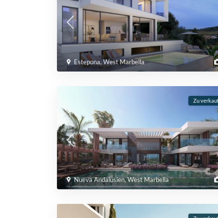
Estepona
,
West Marbella
Zu verkau
Nueva Andalusien
,
West Marbella