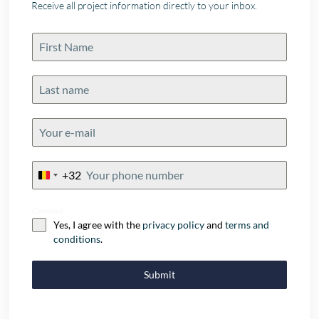
Receive all project information directly to your inbox.
+32
Belgium
+32
Consent
Yes, I agree with the
privacy policy
and
terms and
conditions
.
Submit