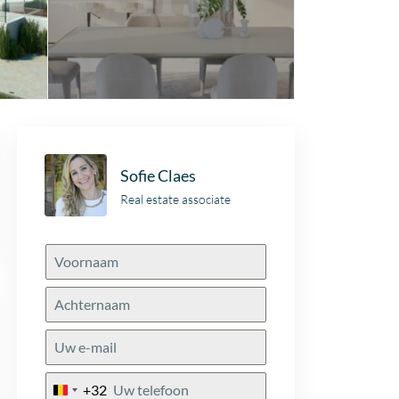
Sofie Claes
Real estate associate
+32
Belgium