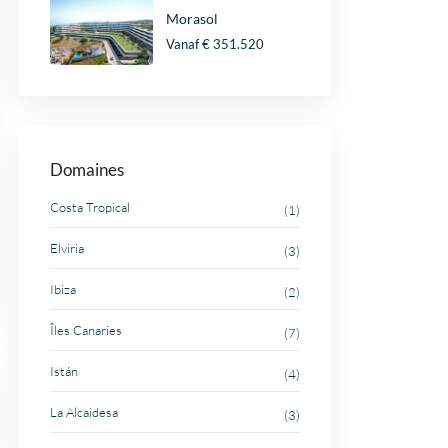
Morasol
Vanaf
€ 351.520
Domaines
Costa Tropical
(1)
Elviria
(3)
Ibiza
(2)
Îles Canaries
(7)
Istán
(4)
La Alcaidesa
(3)