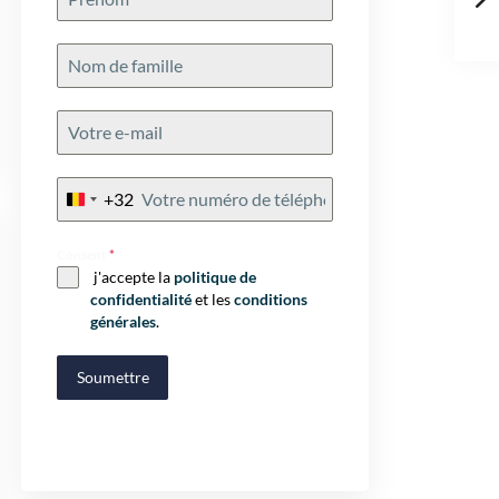
+32
Belgium
+32
Consent
*
j'accepte la
politique de
confidentialité
et les
conditions
générales
.
Soumettre