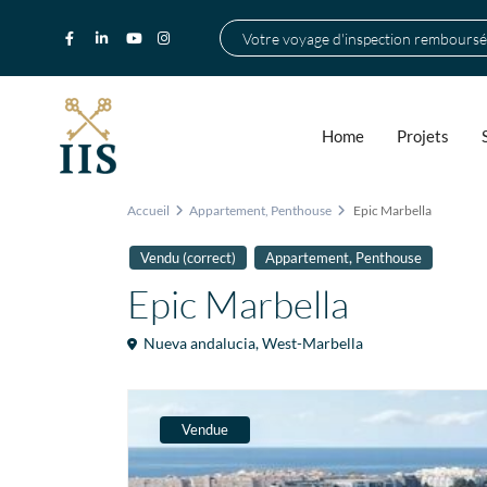
Votre voyage d'inspection remboursé
Home
Projets
Accueil
Appartement
,
Penthouse
Epic Marbella
,
Vendu (correct)
Appartement
Penthouse
Epic Marbella
Nueva andalucia
,
West-Marbella
Vendue