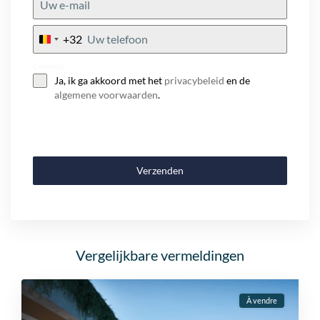
+32
Belgium
+32
Consent
Ja, ik ga akkoord met het
privacybeleid
en de
algemene voorwaarden
.
Verzenden
Vergelijkbare vermeldingen
À vendre