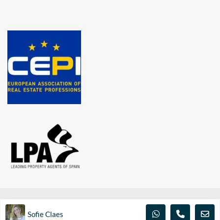
© INVESTINSPAIN.BE 2020 | Alle rechten voorbehouden | BA en
Sofie Claes
borgstelling via NV AXA Belgium (polisnr. 730.390.160)