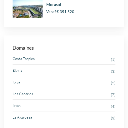
Morasol
Vanaf
€ 351.520
Domaines
Costa Tropical
(1)
Elviria
(3)
Ibiza
(2)
Îles Canaries
(7)
Istán
(4)
La Alcaidesa
(3)