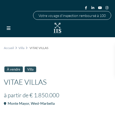
Votre voyage d'inspection remboursé à 100
Accueil
Villa
VITAE VILLAS
À vendre
Villa
VITAE VILLAS
à partir de
€ 1.850.000
Monte Mayor
,
West-Marbella