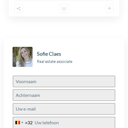
Sofie Claes
Real estate associate
+32
Belgium
+32