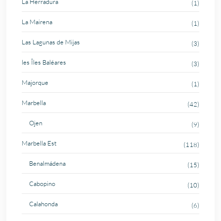
La Herradura
(1)
La Mairena
(1)
Las Lagunas de Mijas
(3)
les Îles Baléares
(3)
Majorque
(1)
Marbella
(42)
Ojen
(9)
Marbella Est
(118)
Benalmádena
(15)
Cabopino
(10)
Calahonda
(6)