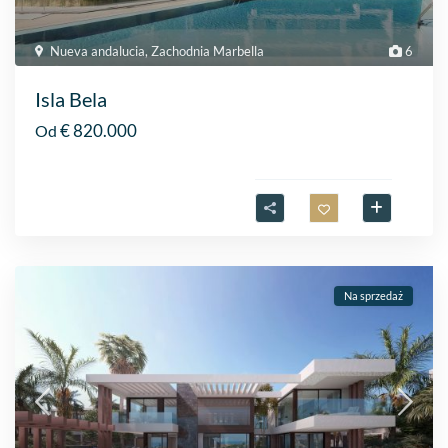
Nueva andalucia
,
Zachodnia Marbella
6
Isla Bela
€ 820.000
Od
Na sprzedaż