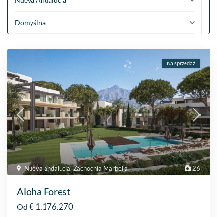
Nueva Andalucia
Domyślna
Na sprzedaż
Nueva andalucia
,
Zachodnia Marbella
26
Aloha Forest
€ 1.176.270
Od