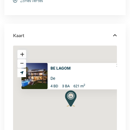
Zones vertes
Kaart
BE LAGOM
De
2
4 BD
3 BA
621 m