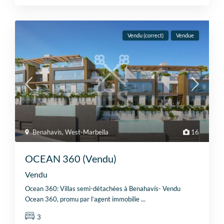
Vendu (correct)
Vendue
Benahavis
,
West-Marbella
16
OCEAN 360 (Vendu)
Vendu
Ocean 360: Villas semi-détachées à Benahavís- Vendu
Ocean 360, promu par l’agent immobilie
...
3