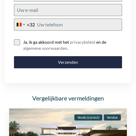
+32
Belgium
+32
Consent
Ja, ik ga akkoord met het
privacybeleid
en de
algemene voorwaarden
.
Verzenden
Vergelijkbare vermeldingen
Vendu (correct)
Vendue