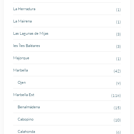
La Herradura
(1)
La Mairena
(1)
Las Lagunas de Mijas
(3)
les Îles Baléares
(3)
Majorque
(1)
Marbella
(42)
Ojen
(9)
Marbella Est
(118)
Benalmádena
(15)
Cabopino
(10)
Calahonda
(6)