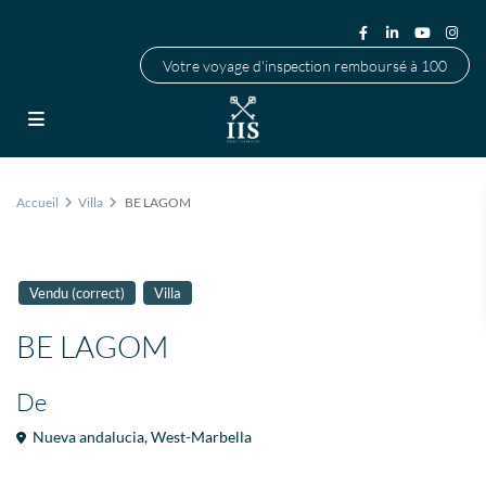
Votre voyage d'inspection remboursé à 100
Accueil
Villa
BE LAGOM
Vendu (correct)
Villa
BE LAGOM
De
Nueva andalucia
,
West-Marbella