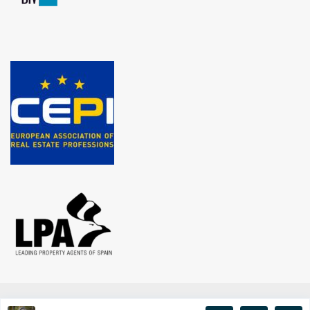
© INVESTINSPAIN.BE 2020 | Alle rechten voorbehouden | BA en