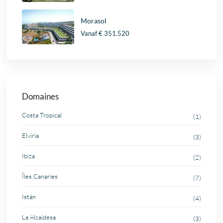
Morasol
Vanaf
€ 351.520
Domaines
Costa Tropical
(1)
Elviria
(3)
Ibiza
(2)
Îles Canaries
(7)
Istán
(4)
La Alcaidesa
(3)