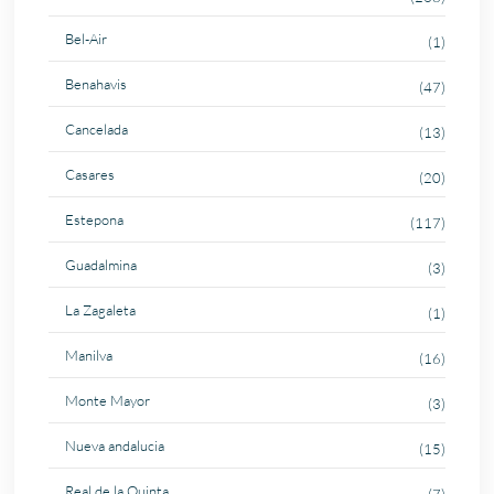
Bel-Air
(1)
Benahavis
(47)
Cancelada
(13)
Casares
(20)
Estepona
(117)
Guadalmina
(3)
La Zagaleta
(1)
Manilva
(16)
Monte Mayor
(3)
Nueva andalucia
(15)
Real de la Quinta