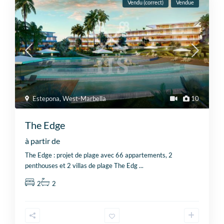
Vendu (correct)
Vendue
Estepona
,
West-Marbella
10
The Edge
à partir de
The Edge : projet de plage avec 66 appartements, 2
penthouses et 2 villas de plage The Edg
...
2
2