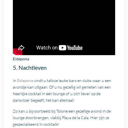
Estepona
5. Nachtleven
In
Estepona
vindt u talloze leuke bars en clubs waar u een
avondje kan uitgaan. Of u nu gezellig wil genieten van een
heerlijke cocktail in een lounge of u zich liever op de
dansvloer begeeft, het kan allemaal!
Zo kan u bijvoorbeeld bij Tolone een gezellige avond in de
lounge doorbrengen, vlakbij Playa de la Cala. Hier zijn ze
gespecialiseerd in cocktails!