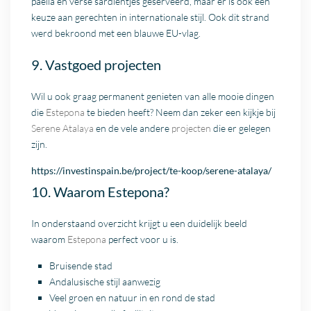
paella en verse sardientjes geserveerd, maar er is ook een
keuze aan gerechten in internationale stijl. Ook dit strand
werd bekroond met een blauwe EU-vlag.
9. Vastgoed projecten
Wil u ook graag permanent genieten van alle mooie dingen
die
Estepona
te bieden heeft? Neem dan zeker een kijkje bij
Serene Atalaya
en de vele andere
projecten
die er gelegen
zijn.
https://investinspain.be/project/te-koop/serene-atalaya/
10. Waarom Estepona?
In onderstaand overzicht krijgt u een duidelijk beeld
waarom
Estepona
perfect voor u is.
Bruisende stad
Andalusische stijl aanwezig
Veel groen en natuur in en rond de stad