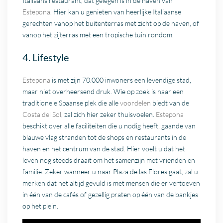
Italiaans restaurant, dat gelegen is in de haven van
Estepona
. Hier kan u genieten van heerlijke Italiaanse
gerechten vanop het buitenterras met zicht op de haven, of
vanop het zijterras met een tropische tuin rondom.
4. Lifestyle
Estepona
is met zijn 70.000 inwoners een levendige stad,
maar niet overheersend druk. Wie op zoek is naar een
traditionele Spaanse plek die alle
voordelen
biedt van de
Costa del Sol
, zal zich hier zeker thuisvoelen.
Estepona
beschikt over alle faciliteiten die u nodig heeft, gaande van
blauwe vlag stranden tot de shops en restaurants in de
haven en het centrum van de stad. Hier voelt u dat het
leven nog steeds draait om het samenzijn met vrienden en
familie. Zeker wanneer u naar Plaza de las Flores gaat, zal u
merken dat het altijd gevuld is met mensen die er vertoeven
in één van de cafés of gezellig praten op één van de bankjes
op het plein.