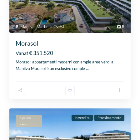
Manilva
,
Marbella Ovest
8
Morasol
€ 351.520
Vanaf
Morasol: appartamenti moderni con ampie aree verdi a
Manilva Morasol è un esclusivo comple
...
In primo
In vendita
Prossimamente
piano