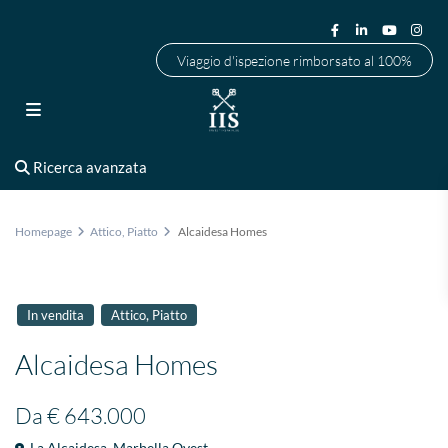
Viaggio d'ispezione rimborsato al 100%
Ricerca avanzata
Homepage
Attico
,
Piatto
Alcaidesa Homes
,
In vendita
Attico
Piatto
Alcaidesa Homes
Da
€ 643.000
La Alcaidesa
,
Marbella Ovest