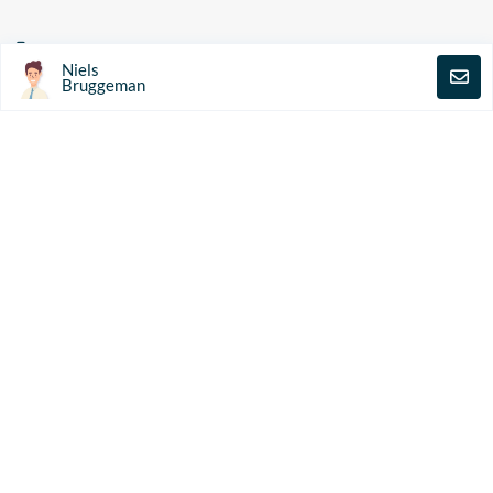
Homepage
Niels
Progetti
Bruggeman
Servizi
Broker BIV
Contatto
Veelgestelde vragen
Acquisto di un nuovo edificio in Costa del Sol: lista di controllo
dell’investimento