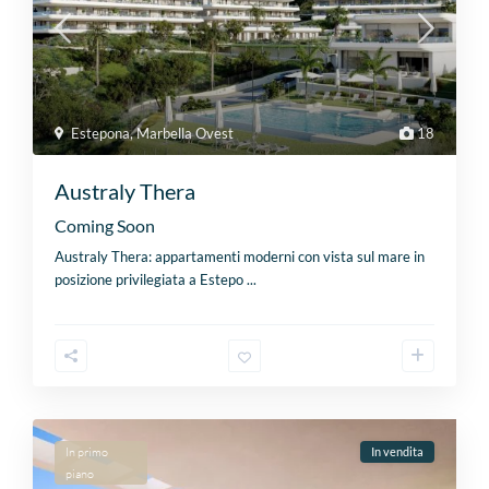
Estepona
,
Marbella Ovest
18
Australy Thera
Coming Soon
Australy Thera: appartamenti moderni con vista sul mare in
posizione privilegiata a Estepo
...
In primo
In vendita
piano