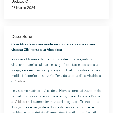
Updated On:
26 Marzo 2024
Descrizione
Case Alcaidesa: case moderne con terrazze spaziose e
vista su Gibilterra
a La Alcaidesa
Alcaidesa Homes si trova in un contesto privilegiato con
vista panoramica sul mare e sul golf, con facile accesso alla
spiaggia e a esclusivi campi da golf di livello mondiale, oltre a
molti altri comfort e servizi offerti dalla zona di La Alcaidesa
di
Cadice
.
Le viste mozzafiato di Alcaidesa Homes sono l’attrazione del
progetto: ci sono viste sul mare, sul golf e sull’iconica Rocca
di
Gibilterra
. Le ampie terrazze del progetto offrono quindi
il luogo ideale per godere di questi panorami. Inoltre, le
residenze sono dotate di ampie finestre, di domotica e di