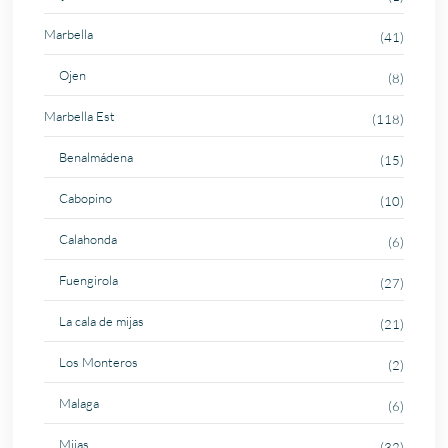
Marbella
(41)
Ojen
(8)
Marbella Est
(118)
Benalmádena
(15)
Cabopino
(10)
Calahonda
(6)
Fuengirola
(27)
La cala de mijas
(21)
Los Monteros
(2)
Malaga
(6)
Mijas
(32)