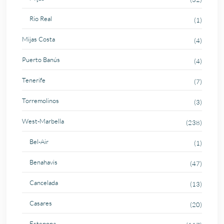
Rio Real
(1)
Mijas Costa
(4)
Puerto Banús
(4)
Tenerife
(7)
Torremolinos
(3)
West-Marbella
(238)
Bel-Air
(1)
Benahavis
(47)
Cancelada
(13)
Casares
(20)
Estepona