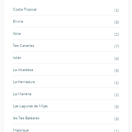
Costa Tropical
(1)
Elviria
(3)
Ibiza
(2)
Îles Canaries
(7)
Istán
(4)
La Alcaidesa
(3)
La Herradura
(1)
La Mairena
(1)
Las Lagunas de Mijas
(3)
les Îles Baléares
(3)
Majorque
(1)