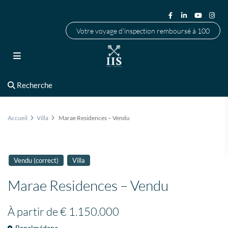
Votre voyage d'inspection remboursé à 100
Recherche
Accueil
Villa
Marae Residences – Vendu
Vendu (correct)
Villa
Marae Residences – Vendu
À partir de
€ 1.150.000
Benalmádena