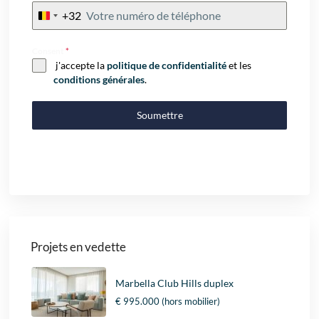
+32
Belgium
+32
Consent
*
j'accepte la
politique de confidentialité
et les
conditions générales
.
Soumettre
Projets en vedette
Marbella Club Hills duplex
€ 995.000
(hors mobilier)