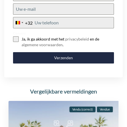
+32
Belgium
+32
Consent
Ja, ik ga akkoord met het
privacybeleid
en de
algemene voorwaarden
.
Verzenden
Vergelijkbare vermeldingen
Vendu (correct)
Vendue