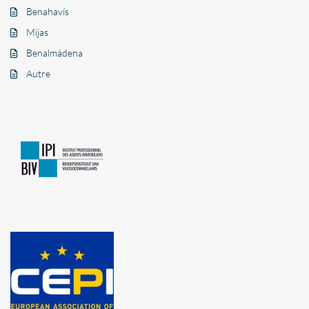
Benahavís
Mijas
Benalmádena
Autre