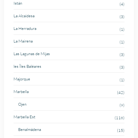
Istán
(4)
La Alcaidesa
(3)
La Herradura
(1)
La Mairena
(1)
Las Lagunas de Mijas
(3)
les Îles Baléares
(3)
Majorque
(1)
Marbella
(42)
Ojen
(9)
Marbella Est
(118)
Benalmádena
(15)