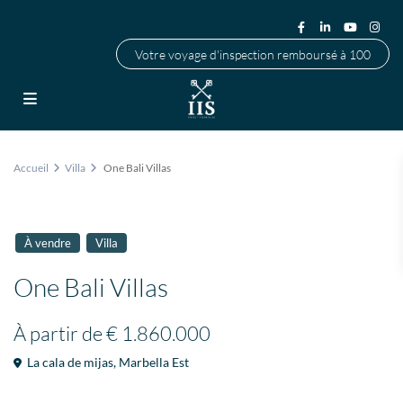
Votre voyage d'inspection remboursé à 100
Accueil
Villa
One Bali Villas
À vendre
Villa
One Bali Villas
À partir de
€ 1.860.000
La cala de mijas
,
Marbella Est