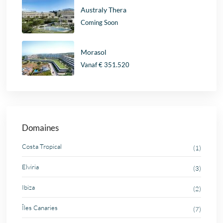
Australy Thera
Coming Soon
Morasol
Vanaf
€ 351.520
Domaines
Costa Tropical
(1)
Elviria
(3)
Ibiza
(2)
Îles Canaries
(7)