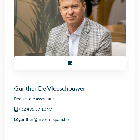
Gunther De Vleeschouwer
Real estate associate
+32 496 57 13 97
gunther@investinspain.be