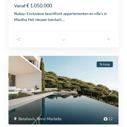
€ 1.050.000
Vanaf
Nubay: Exclusieve beachfront appartementen en villa’s in
Manilva Het nieuwe toevluch
...
Te koop
Benahavis
,
West-Marbella
12