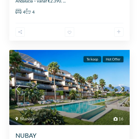
Andalucía – vanaf €2.390.
...
4
4
Te koop
Hot Offer
Manilva
16
NUBAY