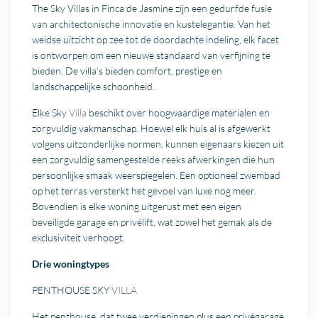
The Sky Villas in Finca de Jasmine zijn een gedurfde fusie
van architectonische innovatie en kustelegantie. Van het
weidse uitzicht op zee tot de doordachte indeling, elk facet
is ontworpen om een nieuwe standaard van verfijning te
bieden. De villa’s bieden comfort, prestige en
landschappelijke schoonheid.
Elke Sky
Villa
beschikt over hoogwaardige materialen en
zorgvuldig vakmanschap. Hoewel elk huis al is afgewerkt
volgens uitzonderlijke normen, kunnen eigenaars kiezen uit
een zorgvuldig samengestelde reeks afwerkingen die hun
persoonlijke smaak weerspiegelen. Een optioneel zwembad
op het terras versterkt het gevoel van luxe nog meer.
Bovendien is elke woning uitgerust met een eigen
beveiligde garage en privélift, wat zowel het gemak als de
exclusiviteit verhoogt.
Drie woningtypes
PENTHOUSE SKY
VILLA
Het penthouse, dat twee verdiepingen plus een privégarage